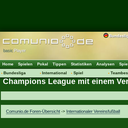
Bundesli
basic
Player
Home
Spielen
Pokal
Tippen
Statistiken
Analysen
Spie
Bundesliga
International
Spiel
Teambes
Champions League mit einem Vere
Hot News
Vereine
Regeln & Tipps
Bewertu
Talk
WM 2014
Mitgliedersuche
Transfer
Spielanalyse
Aufstellu
Vereinsdiskussion
Saisonü
Comunio.de Foren-Übersicht
->
Internationaler Vereinsfußball
Vereinsfragen