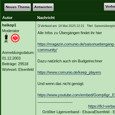
Vorh
Neues Thema
Antworten
Autor
Nachricht
heikop1
Verfasst am: 18 Mai 2025 22:21 Titel: Saisonübergä
Moderator
Alle Infos zu Übergängen findet ihr hier
https://magazin.comunio.de/saisonuebergang-b
community/
Anmeldungsdatum:
01.12.2003
Dazu natürlich auch ein Budgetrechner
Beiträge: 29518
Wohnort: Elsenfeld
https://www.comunio.de/keep_players
Und wenn das nicht genügt:
https://www.youtube.com/embed/Gomp6gc_
_________________
https://ifcl-ve
Größter Ligenverband - ElsavaElsenfeld -