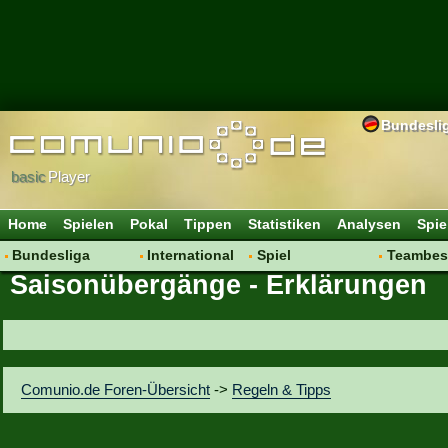
Bundesli
basic
Player
Home
Spielen
Pokal
Tippen
Statistiken
Analysen
Spie
Bundesliga
International
Spiel
Teambes
Saisonübergänge - Erklärungen
Hot News
Vereine
Regeln & Tipps
Bewertu
Talk
WM 2014
Mitgliedersuche
Transfer
Spielanalyse
Aufstellu
Vereinsdiskussion
Saisonü
Comunio.de Foren-Übersicht
->
Regeln & Tipps
Vereinsfragen