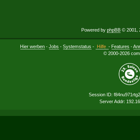
Powered by
phpBB
© 2001, 
Hier werben
-
Jobs
-
Systemstatus
-
Hilfe
-
Features
-
An
© 2000-2026 comu
Session ID: f84nu971rtg
Server Addr: 192.1