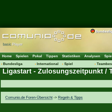
Bundesli
basic
Player
Home
Spielen
Pokal
Tippen
Statistiken
Analysen
Spie
Bundesliga
International
Spiel
Teambes
Ligastart - Zulosungszeitpunkt / 
Hot News
Vereine
Regeln & Tipps
Bewertu
Talk
WM 2014
Mitgliedersuche
Transfer
Spielanalyse
Aufstellu
Vereinsdiskussion
Saisonü
Comunio.de Foren-Übersicht
->
Regeln & Tipps
Vereinsfragen