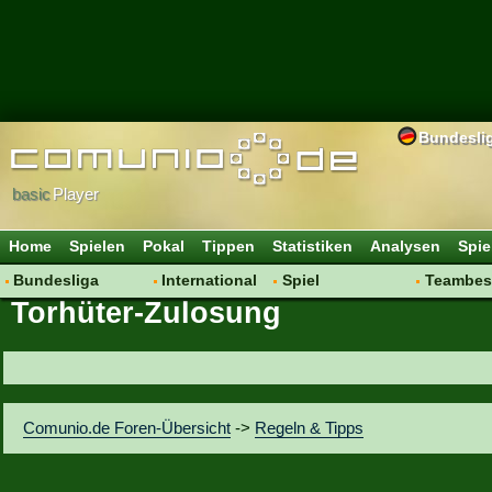
Bundesli
basic
Player
Home
Spielen
Pokal
Tippen
Statistiken
Analysen
Spie
Bundesliga
International
Spiel
Teambes
Torhüter-Zulosung
Hot News
Vereine
Regeln & Tipps
Bewertu
Talk
WM 2014
Mitgliedersuche
Transfer
Spielanalyse
Aufstellu
Vereinsdiskussion
Saisonü
Comunio.de Foren-Übersicht
->
Regeln & Tipps
Vereinsfragen