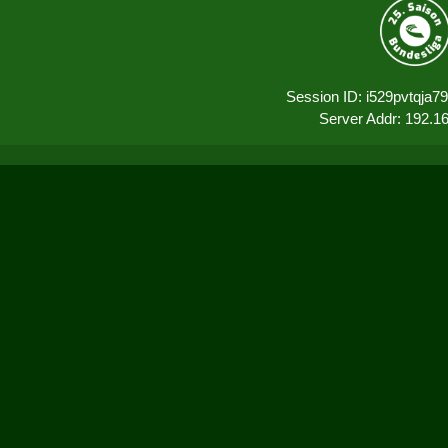
Session ID: i529pvtqja7
Server Addr: 192.1