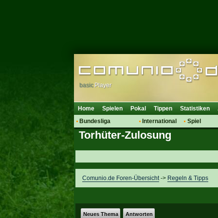
basic
Player
Home
Spielen
Pokal
Tippen
Statistiken
Bundesliga
International
Spiel
Torhüter-Zulosung
Hot News
Vereine
Regeln & 
Talk
WM 2014
Mitglieder
Spielanalyse
Vereinsdiskussion
Comunio.de Foren-Übersicht
->
Regeln & Tipps
Vereinsfragen
Neues Thema
Antworten