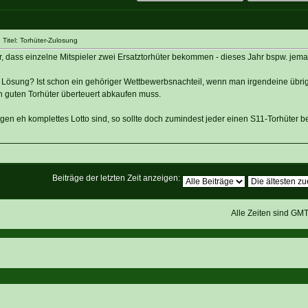
Titel: Torhüter-Zulosung
, dass einzelne Mitspieler zwei Ersatztorhüter bekommen - dieses Jahr bspw. jem
e Lösung? Ist schon ein gehöriger Wettbewerbsnachteil, wenn man irgendeine übri
n guten Torhüter überteuert abkaufen muss.
en eh komplettes Lotto sind, so sollte doch zumindest jeder einen S11-Torhüter
Beiträge der letzten Zeit anzeigen:
Alle Zeiten sind GM