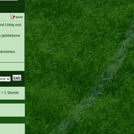
and Urbig und
g gebliebene
 bekommen.
T + 1 Stunde