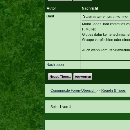
Autor
Nachricht
Gast
Verfasst am: 28 Mai 2025 06:55 
Moin! Jedes Jahr kommt es vor
F. Müller.
Gibt es dafür keine technisch
Graupe verpflichten oder eine
Auch wenn Torhüter-Bewertung
Nach oben
Neues Thema
Antworten
Comunio.de Foren-Übersicht
->
Regeln & Tipps
Seite
1
von
1