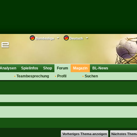
Bundesliga
Deutsch
Analysen
Spielinfos
Shop
Forum
Magazin
BL-News
Teambesprechung
Profil
Suchen
Anmelden
Tipps
Bewertungen
suche
Transfers & Co.
FAQ
Aufstellung
Support
Saisonübergang
Vorheriges Thema anzeigen
Nächstes Them