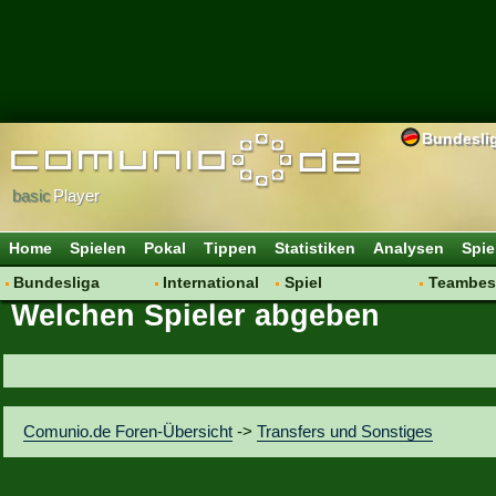
Bundesli
basic
Player
Home
Spielen
Pokal
Tippen
Statistiken
Analysen
Spie
Bundesliga
International
Spiel
Teambes
Welchen Spieler abgeben
Hot News
Vereine
Regeln & Tipps
Bewertu
Talk
WM 2014
Mitgliedersuche
Transfer
Spielanalyse
Aufstellu
Vereinsdiskussion
Saisonü
Comunio.de Foren-Übersicht
->
Transfers und Sonstiges
Vereinsfragen