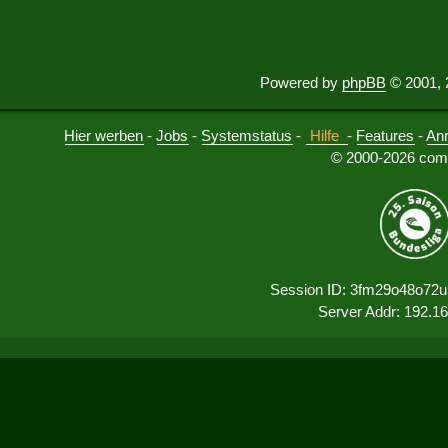
Powered by
phpBB
© 2001, 
Hier werben
-
Jobs
-
Systemstatus
-
Hilfe
-
Features
-
An
© 2000-2026 comu
Session ID: 3fm29o48o72
Server Addr: 192.1