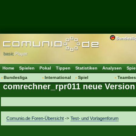
Bundesli
basic
Player
Home
Spielen
Pokal
Tippen
Statistiken
Analysen
Spie
Bundesliga
International
Spiel
Teambes
comrechner_rpr011 neue Version 
Hot News
Vereine
Regeln & Tipps
Bewertu
Talk
WM 2014
Mitgliedersuche
Transfer
Spielanalyse
Aufstellu
Vereinsdiskussion
Saisonü
Comunio.de Foren-Übersicht
->
Test- und Vorlagenforum
Vereinsfragen