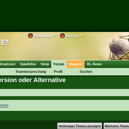
Bundesliga
Deutsch
Analysen
Spielinfos
Shop
Forum
Magazin
BL-News
Teambesprechung
Profil
Suchen
sion oder Alternative
Anmelden
Tipps
Bewertungen
suche
Transfers & Co.
FAQ
Aufstellung
Support
Saisonübergang
forum
Vorheriges Thema anzeigen
Nächstes Them