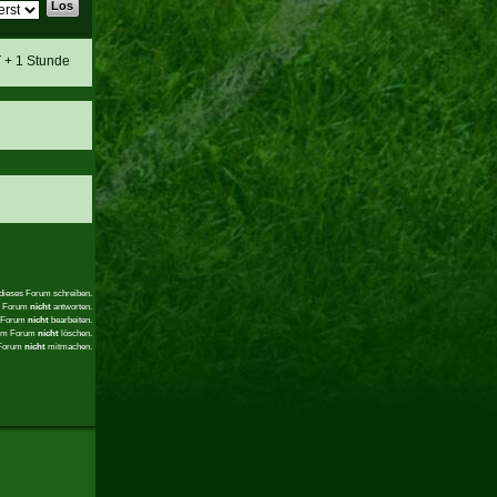
T + 1 Stunde
 dieses Forum schreiben.
em Forum
nicht
antworten.
m Forum
nicht
bearbeiten.
sem Forum
nicht
löschen.
 Forum
nicht
mitmachen.