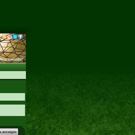
Help translate!
a anzeigen