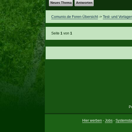
Neues Thema
Antworten
Comunio.de Foren-Übersicht
->
Test- und Vorlage
Seite
1
von
1
P
Hier werben
-
Jobs
-
Systemsta