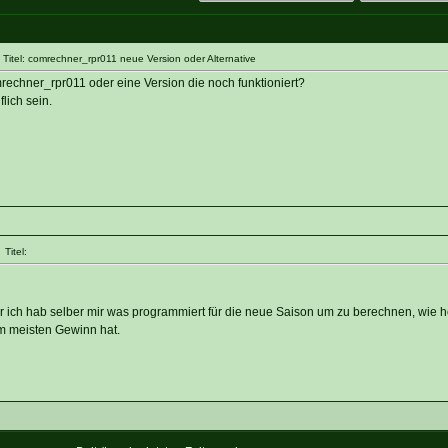
Titel: comrechner_rpr011 neue Version oder Alternative
mrechner_rpr011 oder eine Version die noch funktioniert?
lich sein.
Titel:
er ich hab selber mir was programmiert für die neue Saison um zu berechnen, wie 
am meisten Gewinn hat.