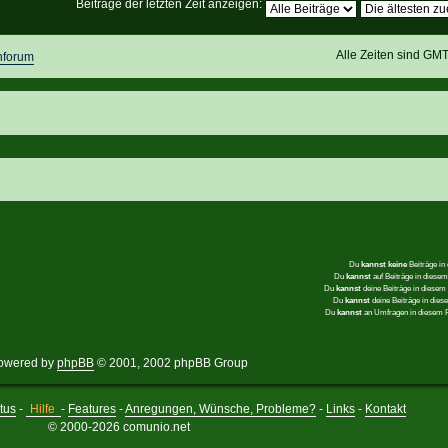
Beiträge der letzten Zeit anzeigen:
Alle Zeiten sind GM
nforum
Du
kannst keine
Beiträge in
Du
kannst
auf Beiträge in dies
Du
kannst
deine Beiträge in diese
Du
kannst
deine Beiträge in die
Du
kannst
an Umfragen in diesem
owered by
phpBB
© 2001, 2002 phpBB Group
tus
-
Hilfe
-
Features
-
Anregungen, Wünsche, Probleme?
-
Links
-
Kontakt
© 2000-2026 comunio.net