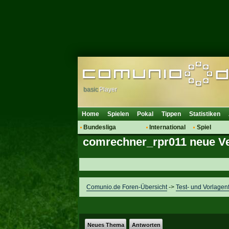
basic
Player
Home
Spielen
Pokal
Tippen
Statistiken
Bundesliga
International
Spiel
comrechner_rpr011 neue Ver
Hot News
Vereine
Regeln & 
Talk
WM 2014
Mitglieder
Spielanalyse
Vereinsdiskussion
Comunio.de Foren-Übersicht
->
Test- und Vorlagen
Vereinsfragen
Neues Thema
Antworten