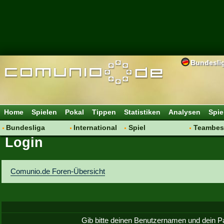
Bundesli
Home
Spielen
Pokal
Tippen
Statistiken
Analysen
Spie
Bundesliga
International
Spiel
Teambes
Login
Hot News
Vereine
Regeln & Tipps
Bewertu
Talk
WM 2014
Mitgliedersuche
Transfer
Spielanalyse
Aufstellu
Comunio.de Foren-Übersicht
Vereinsdiskussion
Saisonü
Vereinsfragen
Gib bitte deinen Benutzernamen und dein P