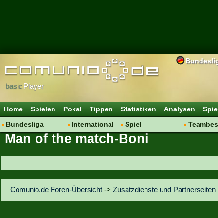
Bundesli
basic
Player
Home
Spielen
Pokal
Tippen
Statistiken
Analysen
Spie
Bundesliga
International
Spiel
Teambes
Man of the match-Boni
Hot News
Vereine
Regeln & Tipps
Bewertu
Talk
WM 2014
Mitgliedersuche
Transfer
Spielanalyse
Aufstellu
Vereinsdiskussion
Saisonü
Comunio.de Foren-Übersicht
->
Zusatzdienste und Partnerseiten
Vereinsfragen