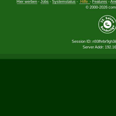
Hier werben
-
Jobs
-
Systemstatus
-
Hilfe
-
Features
-
An
© 2000-2026 comu
Session ID: n93fhrbr9gh
Server Addr: 192.1