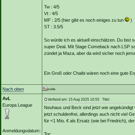
Tw : 4/5
Vt : 4/5
MF : 2/5 (hier gibt es noch einiges zu tun
)
ST : 3.5/5
So würde ich es aktuell einschätzen. Du bist s
super Deal. Mit Stage Comeback nach LSP scho
zündet ja Maza, aber da wird sicher noch jem
Ein Groß oder Chaibi wären noch eine gute E
Nach oben
AvL
Verfasst am: 15 Aug 2025 10:55 Titel:
Europa League
Neuhaus und Beck sind jetzt wie angekündigt ve
jetzt schuldenfrei, allerdings auch nicht viel
für <1 Mio. € als Ersatz (wie bei Friedrich), de
Anmeldungsdatum:
Tor: