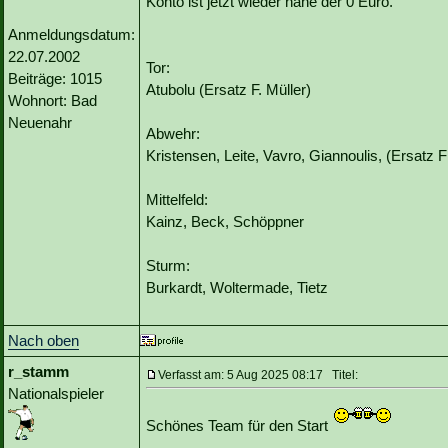
Konto ist jetzt wieder nahe der 0 Euro.
Anmeldungsdatum:
22.07.2002
Tor:
Beiträge: 1015
Atubolu (Ersatz F. Müller)
Wohnort: Bad
Neuenahr
Abwehr:
Kristensen, Leite, Vavro, Giannoulis, (Ersatz F
Mittelfeld:
Kainz, Beck, Schöppner
Sturm:
Burkardt, Woltermade, Tietz
Nach oben
r_stamm
Verfasst am: 5 Aug 2025 08:17 Titel:
Nationalspieler
Schönes Team für den Start