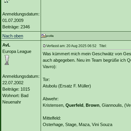
Anmeldungsdatum:
01.07.2009
Beiträge: 2346
Nach oben
AvL
Verfasst am: 20 Aug 2025 06:52 Titel:
Europa League
Was kümmert mich mein Geschwätz von Gestern.
auch abgegeben. Neu im Team begrüße ich Querf
Vavro):
Anmeldungsdatum:
Tor:
22.07.2002
Atubolu (Ersatz F. Müller)
Beiträge: 1015
Wohnort: Bad
Abwehr:
Neuenahr
Kristensen,
Querfeld
,
Brown
, Giannoulis, (Ve
Mittelfeld:
Osterhage, Stage, Maza, Vini Souza