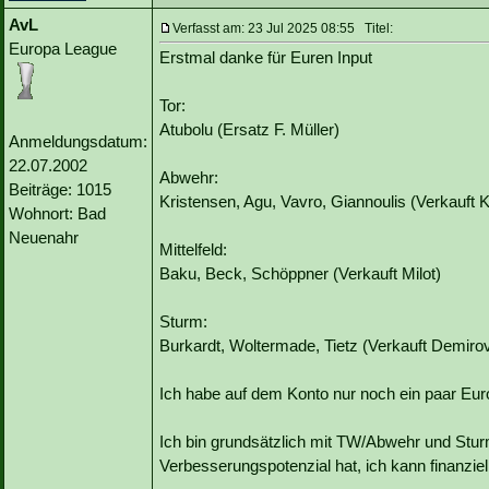
AvL
Verfasst am: 23 Jul 2025 08:55 Titel:
Europa League
Erstmal danke für Euren Input
Tor:
Atubolu (Ersatz F. Müller)
Anmeldungsdatum:
22.07.2002
Abwehr:
Beiträge: 1015
Kristensen, Agu, Vavro, Giannoulis (Verkauft K
Wohnort: Bad
Neuenahr
Mittelfeld:
Baku, Beck, Schöppner (Verkauft Milot)
Sturm:
Burkardt, Woltermade, Tietz (Verkauft Demirov
Ich habe auf dem Konto nur noch ein paar Euro
Ich bin grundsätzlich mit TW/Abwehr und Sturm
Verbesserungspotenzial hat, ich kann finanziel