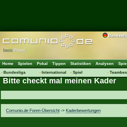
Bundesli
basic
Player
Home
Spielen
Pokal
Tippen
Statistiken
Analysen
Spie
Bundesliga
International
Spiel
Teambes
Bitte checkt mal meinen Kader
Hot News
Vereine
Regeln & Tipps
Bewertu
Talk
WM 2014
Mitgliedersuche
Transfer
Spielanalyse
Aufstellu
Vereinsdiskussion
Saisonü
Comunio.de Foren-Übersicht
->
Kaderbewertungen
Vereinsfragen