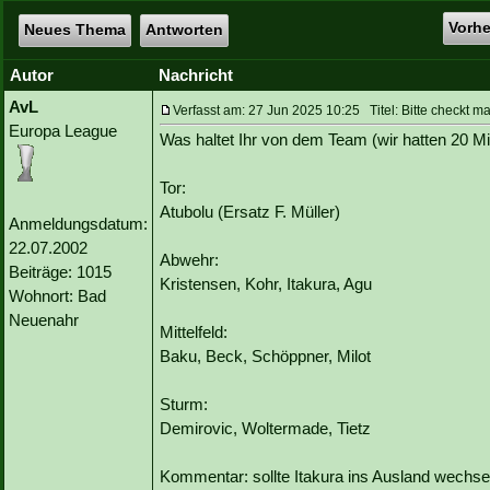
Vorh
Neues Thema
Antworten
Autor
Nachricht
AvL
Verfasst am: 27 Jun 2025 10:25 Titel: Bitte checkt 
Europa League
Was haltet Ihr von dem Team (wir hatten 20 
Tor:
Atubolu (Ersatz F. Müller)
Anmeldungsdatum:
22.07.2002
Abwehr:
Beiträge: 1015
Kristensen, Kohr, Itakura, Agu
Wohnort: Bad
Neuenahr
Mittelfeld:
Baku, Beck, Schöppner, Milot
Sturm:
Demirovic, Woltermade, Tietz
Kommentar: sollte Itakura ins Ausland wechsel