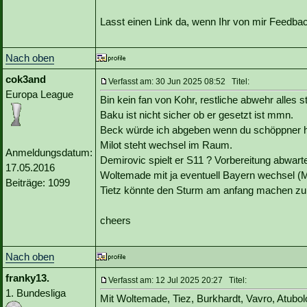
Lasst einen Link da, wenn Ihr von mir Feedb
Nach oben
cok3and
Verfasst am: 30 Jun 2025 08:52 Titel:
Europa League
Bin kein fan von Kohr, restliche abwehr alles 
Baku ist nicht sicher ob er gesetzt ist mmn.
Beck würde ich abgeben wenn du schöppner hal
Milot steht wechsel im Raum.
Anmeldungsdatum:
Demirovic spielt er S11 ? Vorbereitung abwart
17.05.2016
Woltemade mit ja eventuell Bayern wechsel (Mü
Beiträge: 1099
Tietz könnte den Sturm am anfang machen zur
cheers
Nach oben
franky13.
Verfasst am: 12 Jul 2025 20:27 Titel:
1. Bundesliga
Mit Woltemade, Tiez, Burkhardt, Vavro, Atubo