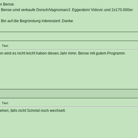
er Bense.
und Bense umd verkaufe Dorsch/Vagnoman/J. Eggestein/ Vidovic und 2x170.000er.
Bin auf die Begründung interessiert. Danke.
Titel:
en wird es nicht leicht haben dieses Jahr mmn. Bense mit gutem Programm.
Titel:
ehen, falls nicht Schmid noch wechselt.