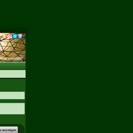
Help translate!
a anzeigen