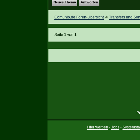
Neues Thema
Antworten
Comunio.de Foren-Übersicht
->
Transfers und Son
Seite
1
von
1
P
Hier werben
-
Jobs
-
Systemsta