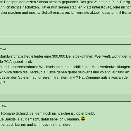
m Endspurt der letzten Saison attraktiv gepunktet. Das gibt Veiden ein Plus. Einzig
n ich nicht einschätzen. Hat er nun seinen stabilen Platz unter Kovac, oder nicht
ocker machen und möchte Gehalt einsparen. Ich vermute aktuell, dass ich mit Bense
itel:
n Marktwert hatte heute leider eine 300.000 Delle bekommen. Wer weiß, wohin der K
e PC Angebot ist ok.
gen und unberechenbaren Wechselsommer hinsichtlich der Marktwertentwicklungen 
 wirklich durch die Decke, die Kurse gehen gerne seitwärts und volantil auf und ab.
t das an den Spielern auf unserem Transfermarkt ? Hat Comunio ggfs etwas an der
rt ?
Titel:
Romano Schmid, bei dem noch nicht sicher ist, ob er bleibt.
ue Baustelle aufgemacht, dafür liebe ich Comunio.
t er auch bei mir und ich muss ihn finanzieren.