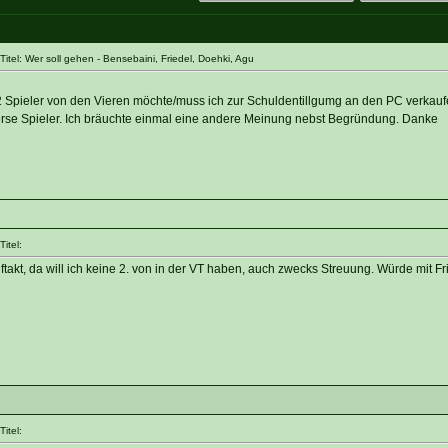
tel: Wer soll gehen - Bensebaini, Friedel, Doehki, Agu
 2 Spieler von den Vieren möchte/muss ich zur Schuldentillgumg an den PC verkauf
rse Spieler. Ich bräuchte einmal eine andere Meinung nebst Begründung. Danke
itel:
akt, da will ich keine 2. von in der VT haben, auch zwecks Streuung. Würde mit Fr
itel: