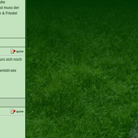
 die
 nd muss der
 & Friedel
urs sich noch
erlebt wie