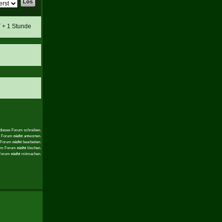
T + 1 Stunde
 dieses Forum schreiben.
em Forum
nicht
antworten.
m Forum
nicht
bearbeiten.
sem Forum
nicht
löschen.
 Forum
nicht
mitmachen.