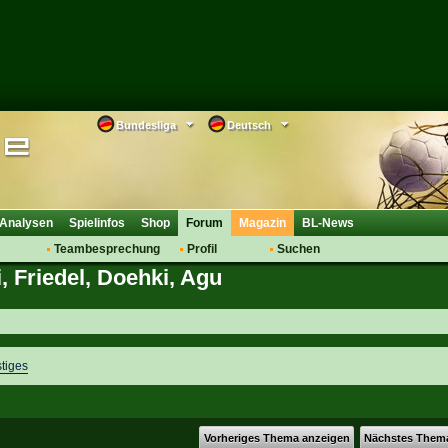
Bundesliga
Deutsch
Analysen
Spielinfos
Shop
Forum
Magazin
BL-News
Teambesprechung
Profil
Suchen
, Friedel, Doehki, Agu
Anmelden
Tipps
Bewertungen
suche
Transfers & Co.
FAQ
Aufstellung
Support
Saisonübergang
tiges
Vorheriges Thema anzeigen
Nächstes Them