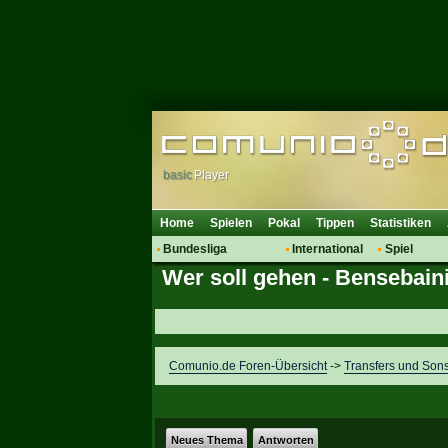
basic
Player
Home
Spielen
Pokal
Tippen
Statistiken
Bundesliga
International
Spiel
Wer soll gehen - Bensebaini
Hot News
Vereine
Regeln & 
Talk
WM 2014
Mitglieder
Spielanalyse
Vereinsdiskussion
Comunio.de Foren-Übersicht
->
Transfers und Sons
Vereinsfragen
Neues Thema
Antworten