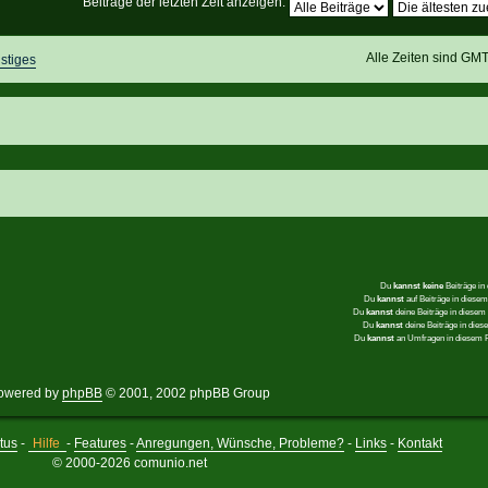
Beiträge der letzten Zeit anzeigen:
Alle Zeiten sind GM
stiges
Du
kannst keine
Beiträge in
Du
kannst
auf Beiträge in dies
Du
kannst
deine Beiträge in diese
Du
kannst
deine Beiträge in die
Du
kannst
an Umfragen in diesem
owered by
phpBB
© 2001, 2002 phpBB Group
tus
-
Hilfe
-
Features
-
Anregungen, Wünsche, Probleme?
-
Links
-
Kontakt
© 2000-2026 comunio.net