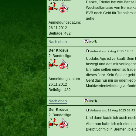
Danke, Friedel hat wie Bense i
Wechselfantasie von Bense kan
BVB noch Geld für Transfers l
gehe.
Anmeldungsdatum:
26.11.2012
Beiträge: 482
Nach oben
Der Krösus
Verfasst am: 9 Aug 2025 14:07 T
2. Bundesliga
Update. Agu ist verkauft. Sei
bewegt und das mir vorliegend
Ich habe selten einen so trä
dieses Jahr. Kein Spieler geht
Anmeldungsdatum:
Geht das nur mir so oder lieg
26.11.2012
Marktwertentwicklung verände
Beiträge: 482
Nach oben
Der Krösus
Verfasst am: 18 Aug 2025 08:43 
2. Bundesliga
Und dann kaufe ich auch noch 
Aber nun habe ich mir eine ne
Bleibt Schmid in Bremen, bleib