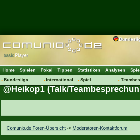
Bundesli
basic
Player
Home
Spielen
Pokal
Tippen
Statistiken
Analysen
Spie
Bundesliga
International
Spiel
Teambes
@Heikop1 (Talk/Teambesprechun
Hot News
Vereine
Regeln & Tipps
Bewertu
Talk
WM 2014
Mitgliedersuche
Transfer
Spielanalyse
Aufstellu
Vereinsdiskussion
Saisonü
Vereinsfragen
Comunio.de Foren-Übersicht
->
Moderatoren-Kontaktforum