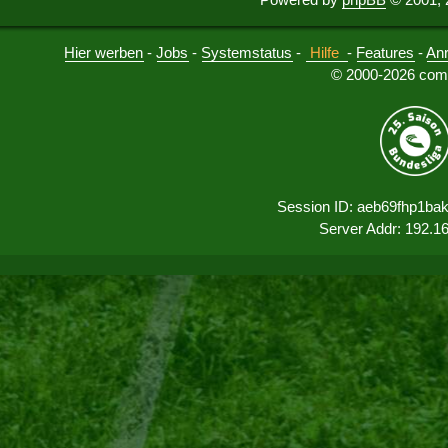
Hier werben
-
Jobs
-
Systemstatus
-
Hilfe
-
Features
-
An
© 2000-2026 comu
Session ID: aeb69fhp1ba
Server Addr: 192.1