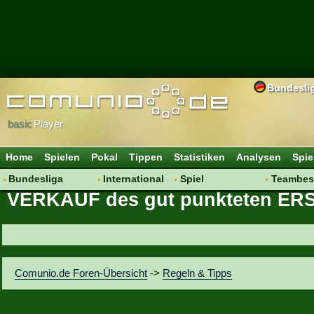
Bundesli
basic
Player
Home
Spielen
Pokal
Tippen
Statistiken
Analysen
Spie
Bundesliga
International
Spiel
Teambes
VERKAUF des gut punkteten ER
Hot News
Vereine
Regeln & Tipps
Bewertu
Talk
WM 2014
Mitgliedersuche
Transfer
Spielanalyse
Aufstellu
Vereinsdiskussion
Saisonü
Comunio.de Foren-Übersicht
->
Regeln & Tipps
Vereinsfragen