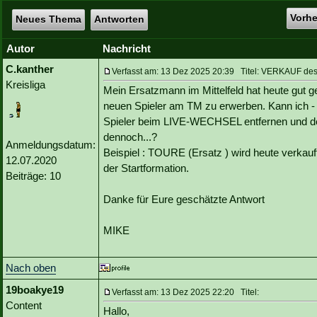
Vorh
Neues Thema
Antworten
Autor
Nachricht
C.kanther
Verfasst am: 13 Dez 2025 20:39 Titel: VERKAUF de
Kreisliga
Mein Ersatzmann im Mittelfeld hat heute gut ge
neuen Spieler am TM zu erwerben. Kann ich
Spieler beim LIVE-WECHSEL entfernen und de
dennoch...?
Anmeldungsdatum:
Beispiel : TOURE (Ersatz ) wird heute ver
12.07.2020
der Startformation.
Beiträge: 10
Danke für Eure geschätzte Antwort
MIKE
Nach oben
19boakye19
Verfasst am: 13 Dez 2025 22:20 Titel:
Content
Hallo,