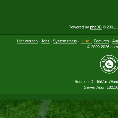
Powered by
phpBB
© 2001, 
Hier werben
-
Jobs
-
Systemstatus
-
Hilfe
-
Features
-
An
© 2000-2026 comu
Session ID: rfihk1m79on
Server Addr: 192.1