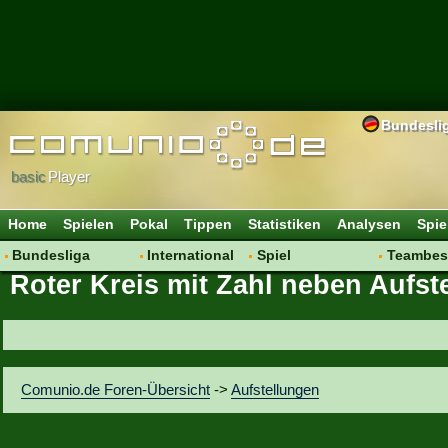
Bundesli
basic
Player
Home
Spielen
Pokal
Tippen
Statistiken
Analysen
Spie
Bundesliga
International
Spiel
Teambes
Roter Kreis mit Zahl neben Aufst
Hot News
Vereine
Regeln & Tipps
Bewertu
Talk
WM 2014
Mitgliedersuche
Transfer
Spielanalyse
Aufstellu
Vereinsdiskussion
Saisonü
Comunio.de Foren-Übersicht
->
Aufstellungen
Vereinsfragen