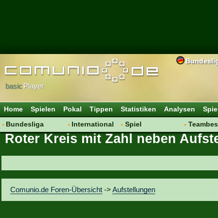
Bundesli
basic
Player
Home
Spielen
Pokal
Tippen
Statistiken
Analysen
Spie
Bundesliga
International
Spiel
Teambes
Roter Kreis mit Zahl neben Aufst
Hot News
Vereine
Regeln & Tipps
Bewertu
Talk
WM 2014
Mitgliedersuche
Transfer
Spielanalyse
Aufstellu
Vereinsdiskussion
Saisonü
Comunio.de Foren-Übersicht
->
Aufstellungen
Vereinsfragen