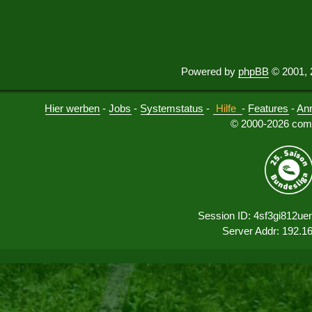
Powered by
phpBB
© 2001, 
Hier werben
-
Jobs
-
Systemstatus
-
Hilfe
-
Features
-
An
© 2000-2026 comu
Session ID: 4sf3gi812ue
Server Addr: 192.1