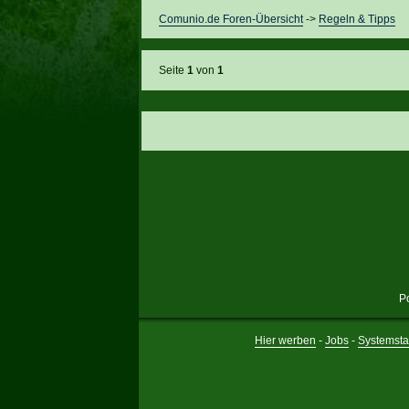
Comunio.de Foren-Übersicht
->
Regeln & Tipps
Seite
1
von
1
P
Hier werben
-
Jobs
-
Systemsta