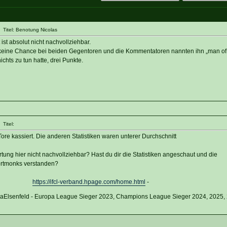
Titel: Benotung Nicolas
st absolut nicht nachvollziehbar.
keine Chance bei beiden Gegentoren und die Kommentatoren nannten ihn „man of 
ichts zu tun hatte, drei Punkte.
Titel:
Tore kassiert. Die anderen Statistiken waren unterer Durchschnitt
tung hier nicht nachvollziehbar? Hast du dir die Statistiken angeschaut und die
ortmonks verstanden?
https://ifcl-verband.hpage.com/home.html
-
vaElsenfeld - Europa League Sieger 2023, Champions League Sieger 2024, 2025,