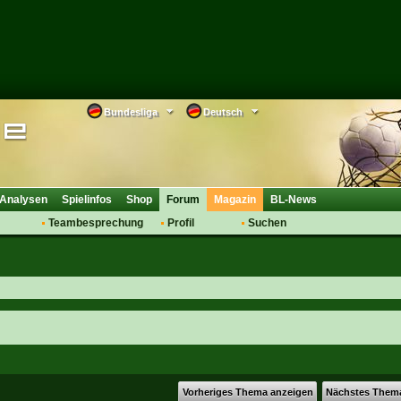
Bundesliga
Deutsch
Analysen
Spielinfos
Shop
Forum
Magazin
BL-News
Teambesprechung
Profil
Suchen
Anmelden
Tipps
Bewertungen
suche
Transfers & Co.
FAQ
Aufstellung
Support
Saisonübergang
Vorheriges Thema anzeigen
Nächstes Them