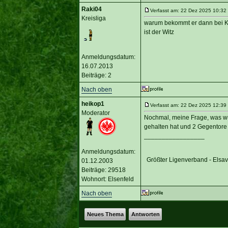
Raki04
Verfasst am: 22 Dez 2025 10:32 
Kreisliga
warum bekommt er dann bei Kic
ist der Witz
Anmeldungsdatum:
16.07.2013
Beiträge: 2
Nach oben
heikop1
Verfasst am: 22 Dez 2025 12:39 
Moderator
Nochmal, meine Frage, was wü
gehalten hat und 2 Gegentore 
_________________
Anmeldungsdatum:
Größter Ligenverband - Elsa
01.12.2003
Beiträge: 29518
Wohnort: Elsenfeld
Nach oben
Neues Thema
Antworten