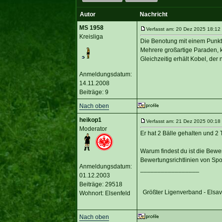
Autor
Nachricht
MS 1958
Verfasst am: 20 Dez 2025 18:12 
Kreisliga
Die Benotung mit einem Punkt i
Mehrere großartige Paraden, 
Gleichzeitig erhält Kobel, der n
Anmeldungsdatum:
14.11.2008
Beiträge: 9
Nach oben
heikop1
Verfasst am: 21 Dez 2025 00:18 
Moderator
Er hat 2 Bälle gehalten und 2 
Warum findest du ist die Bewer
Bewertungsrichtlinien von Sp
Anmeldungsdatum:
_________________
01.12.2003
Beiträge: 29518
Größter Ligenverband - Elsa
Wohnort: Elsenfeld
Nach oben