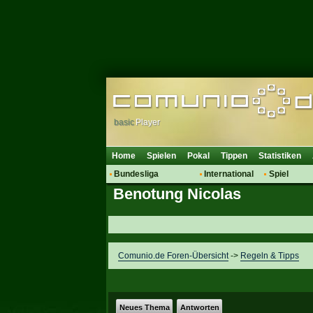
basic
Player
Home
Spielen
Pokal
Tippen
Statistiken
Bundesliga
International
Spiel
Benotung Nicolas
Hot News
Vereine
Regeln & 
Talk
WM 2014
Mitglieder
Spielanalyse
Vereinsdiskussion
Comunio.de Foren-Übersicht
->
Regeln & Tipps
Vereinsfragen
Neues Thema
Antworten