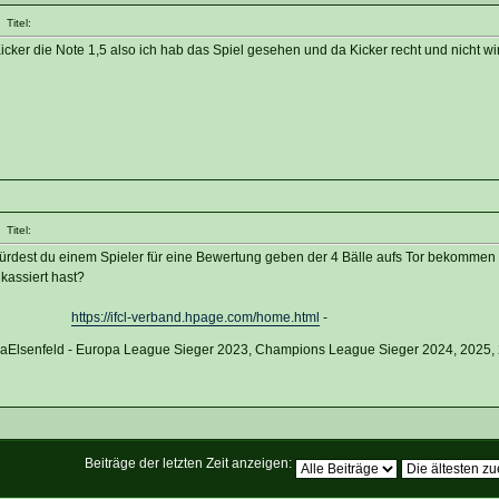
Titel:
ker die Note 1,5 also ich hab das Spiel gesehen und da Kicker recht und nicht wi
Titel:
rdest du einem Spieler für eine Bewertung geben der 4 Bälle aufs Tor bekommen 
kassiert hast?
https://ifcl-verband.hpage.com/home.html
-
vaElsenfeld - Europa League Sieger 2023, Champions League Sieger 2024, 2025,
Beiträge der letzten Zeit anzeigen: