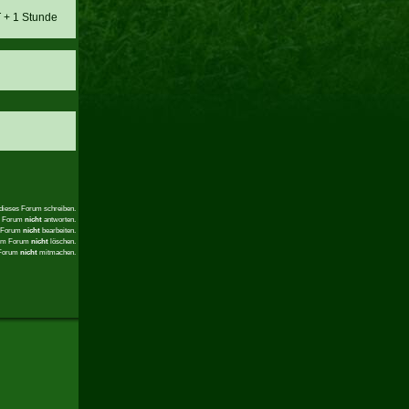
T + 1 Stunde
 dieses Forum schreiben.
em Forum
nicht
antworten.
m Forum
nicht
bearbeiten.
sem Forum
nicht
löschen.
 Forum
nicht
mitmachen.