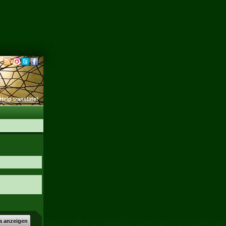
Help translate!
a anzeigen