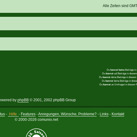
Alle Zeiten sind GM
Du
kannst keine
Beiträge in
Du
kannst
auf Beiträge in dies
Du
kannst
deine Beiträge in diese
Du
kannst
deine Beiträge in die
Du
kannst
an Umfragen in diesem
owered by
phpBB
© 2001, 2002 phpBB Group
tus
-
Hilfe
-
Features
-
Anregungen, Wünsche, Probleme?
-
Links
-
Kontakt
© 2000-2026 comunio.net