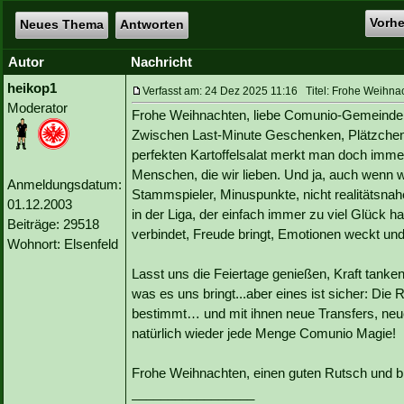
Vorh
Neues Thema
Antworten
Autor
Nachricht
heikop1
Verfasst am: 24 Dez 2025 11:16 Titel: Frohe Weihna
Moderator
Frohe Weihnachten, liebe Comunio-Gemeinde
Zwischen Last-Minute Geschenken, Plätzchenk
perfekten Kartoffelsalat merkt man doch immer 
Menschen, die wir lieben. Und ja, auch wenn 
Anmeldungsdatum:
Stammspieler, Minuspunkte, nicht realitätsna
01.12.2003
in der Liga, der einfach immer zu viel Glück ha
Beiträge: 29518
verbindet, Freude bringt, Emotionen weckt und
Wohnort: Elsenfeld
Lasst uns die Feiertage genießen, Kraft tanke
was es uns bringt...aber eines ist sicher: D
bestimmt… und mit ihnen neue Transfers, neu
natürlich wieder jede Menge Comunio Magie!
Frohe Weihnachten, einen guten Rutsch und b
_________________