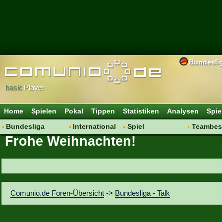
Bundesli
basic
Player
Home
Spielen
Pokal
Tippen
Statistiken
Analysen
Spie
Bundesliga
International
Spiel
Teambes
Frohe Weihnachten!
Hot News
Vereine
Regeln & Tipps
Bewertu
Talk
WM 2014
Mitgliedersuche
Transfer
Spielanalyse
Aufstellu
Vereinsdiskussion
Saisonü
Comunio.de Foren-Übersicht
->
Bundesliga - Talk
Vereinsfragen