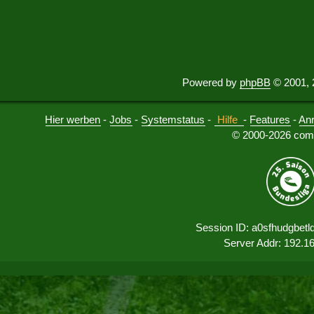
Powered by
phpBB
© 2001, 
Hier werben
-
Jobs
-
Systemstatus
-
Hilfe
-
Features
-
An
© 2000-2026 comu
Session ID: a0sfhudgbet
Server Addr: 192.1