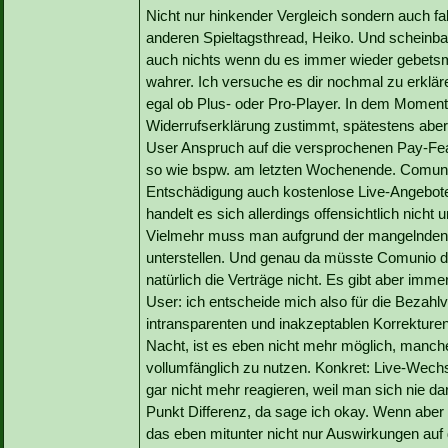
Nicht nur hinkender Vergleich sondern auch f
anderen Spieltagsthread, Heiko. Und scheinba
auch nichts wenn du es immer wieder gebetsmü
wahrer. Ich versuche es dir nochmal zu erkläre
egal ob Plus- oder Pro-Player. In dem Moment
Widerrufserklärung zustimmt, spätestens aber
User Anspruch auf die versprochenen Pay-Fea
so wie bspw. am letzten Wochenende. Comunio h
Entschädigung auch kostenlose Live-Angebote
handelt es sich allerdings offensichtlich nich
Vielmehr muss man aufgrund der mangelnden K
unterstellen. Und genau da müsste Comunio d
natürlich die Verträge nicht. Es gibt aber i
User: ich entscheide mich also für die Bezahl
intransparenten und inakzeptablen Korrekturen
Nacht, ist es eben nicht mehr möglich, manche
vollumfänglich zu nutzen. Konkret: Live-Wech
gar nicht mehr reagieren, weil man sich nie da
Punkt Differenz, da sage ich okay. Wenn aber 
das eben mitunter nicht nur Auswirkungen auf