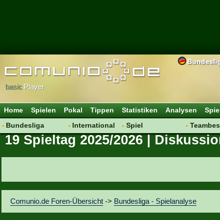
Bundesli
basic
Player
Home
Spielen
Pokal
Tippen
Statistiken
Analysen
Spie
Bundesliga
International
Spiel
Teambes
19 Spieltag 2025/2026 | Diskussi
Hot News
Vereine
Regeln & Tipps
Bewertu
Talk
WM 2014
Mitgliedersuche
Transfer
Spielanalyse
Aufstellu
Vereinsdiskussion
Saisonü
Vereinsfragen
Comunio.de Foren-Übersicht
->
Bundesliga - Spielanalyse