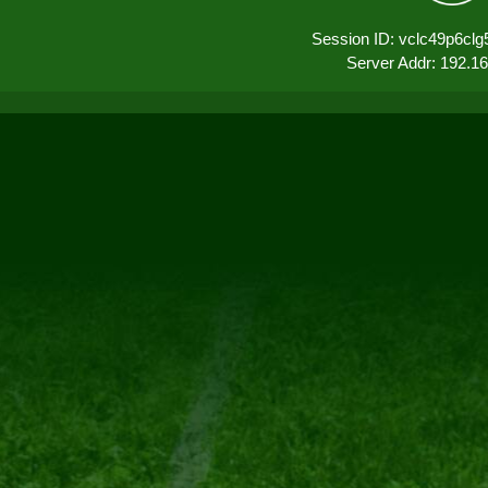
Session ID: vclc49p6clg
Server Addr: 192.1