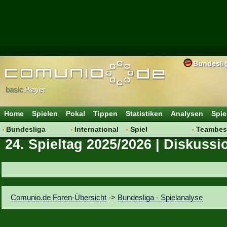
Bundesli
basic
Player
Home
Spielen
Pokal
Tippen
Statistiken
Analysen
Spie
Bundesliga
International
Spiel
Teambes
24. Spieltag 2025/2026 | Diskussi
Hot News
Vereine
Regeln & Tipps
Bewertu
Talk
WM 2014
Mitgliedersuche
Transfer
Spielanalyse
Aufstellu
Vereinsdiskussion
Saisonü
Comunio.de Foren-Übersicht
->
Bundesliga - Spielanalyse
Vereinsfragen