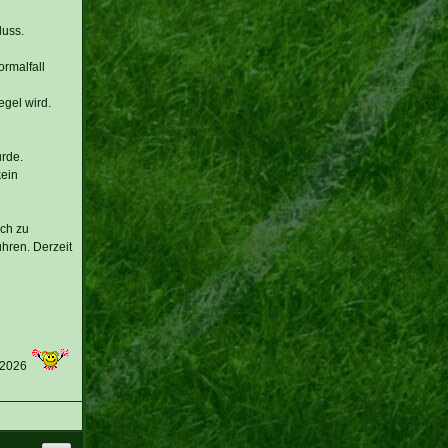
luss.
rmalfall
egel wird.
rde.
kein
och zu
hren. Derzeit
 2026