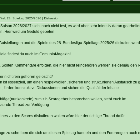
tel: 28. Spieltag 2025/2026 | Diskussion
aison 2026/2027 steht noch nicht fest, es wird aber sehr intensiv daran gearbeitet
tion. Hier wird um Geduld gebeten.
Aufstellungen und die Spiele des 28. Bundesliga-Spieltags 2025/26 diskutiert werd
piele findest du auch im ComunioMagazin!
n. Sollten Kommentare erfolgen, die hier nicht reingehören werden sie gemäß den 
r nicht rein gehören gelöscht?
 ist essenziell, um einen respektvollen, sicheren und strukturierten Austausch zu 
 fördert konstruktive Diskussionen und sichert die Qualität der Inhalte.
chläge(nur konkrete) zum z.b Scoregeber besprechen wollen, steht euch im
ssende Thread zur Verfügung
eines zu den Scores diskutieren wollen wäre hier der richtige Thread dafür
träge zu schreiben die sich um diesen Spieltag handeln und den Forenregeln auch 