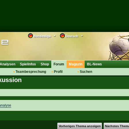
Bundesliga
Deutsch
Analysen
Spielinfos
Shop
Forum
Magazin
BL-News
Teambesprechung
Profil
Suchen
skussion
Anmelden
Tipps
Bewertungen
suche
Transfers & Co.
FAQ
Aufstellung
Support
Saisonübergang
analyse
Vorheriges Thema anzeigen
Nächstes Them