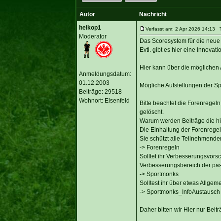
Autor
Nachricht
heikop1
Verfasst am: 2 Apr 2026 14:13 Ti
Moderator
Das Scoresystem für die neue S
Evtl. gibt es hier eine Innova
Hier kann über die möglichen 
Anmeldungsdatum:
01.12.2003
Mögliche Aufstellungen der S
Beiträge: 29518
Wohnort: Elsenfeld
Bitte beachtet die Forenregel
gelöscht.
Warum werden Beiträge die hie
Die Einhaltung der Forenregeln
Sie schützt alle Teilnehmenden,
-> Forenregeln
Solltet ihr Verbesserungsvors
Verbesserungsbereich der pa
-> Sportmonks
Solltest ihr über etwas Allgem
-> Sportmonks_InfoAustausch
Daher bitten wir Hier nur Bei