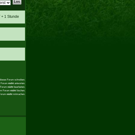
T + 1 Stunde
 dieses Forum schreiben.
em Forum
nicht
antworten.
m Forum
nicht
bearbeiten.
sem Forum
nicht
löschen.
 Forum
nicht
mitmachen.