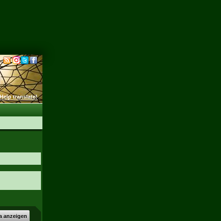
Help translate!
a anzeigen