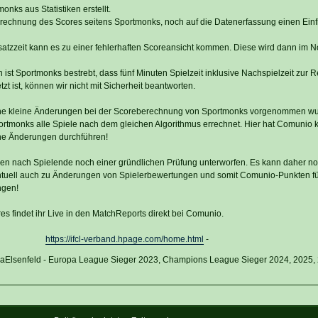
nks aus Statistiken erstellt.
rechnung des Scores seitens Sportmonks, noch auf die Datenerfassung einen Einf
satzzeit kann es zu einer fehlerhaften Scoreansicht kommen. Diese wird dann im No
st Sportmonks bestrebt, dass fünf Minuten Spielzeit inklusive Nachspielzeit zur R
t ist, können wir nicht mit Sicherheit beantworten.
 eine kleine Änderungen bei der Scoreberechnung von Sportmonks vorgenommen wu
rtmonks alle Spiele nach dem gleichen Algorithmus errechnet. Hier hat Comunio 
ne Änderungen durchführen!
nen nach Spielende noch einer gründlichen Prüfung unterworfen. Es kann daher n
tuell auch zu Änderungen von Spielerbewertungen und somit Comunio-Punkten fü
ngen!
res findet ihr Live in den MatchReports direkt bei Comunio.
https://ifcl-verband.hpage.com/home.html
-
vaElsenfeld - Europa League Sieger 2023, Champions League Sieger 2024, 2025,