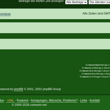
Beiträge der letzten Zeit anzeigen:
Alle Zeiten sind GM
lanalyse
Du
kannst keine
Beiträge in
Du
kannst
auf Beiträge in dies
Du
kannst
deine Beiträge in diese
Du
kannst
deine Beiträge in die
Du
kannst
an Umfragen in diesem
owered by
phpBB
© 2001, 2002 phpBB Group
tus
-
Hilfe
-
Features
-
Anregungen, Wünsche, Probleme?
-
Links
-
Kontakt
© 2000-2026 comunio.net