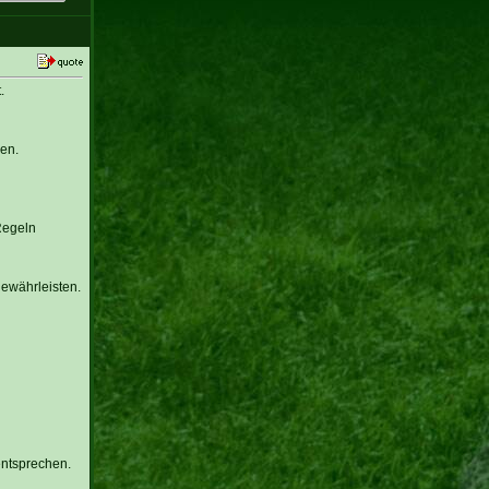
.
en.
Regeln
gewährleisten.
entsprechen.