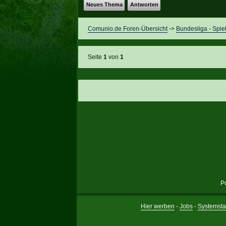
Neues Thema
Antworten
Comunio.de Foren-Übersicht
->
Bundesliga - Spie
Seite
1
von
1
P
Hier werben
-
Jobs
-
Systemsta