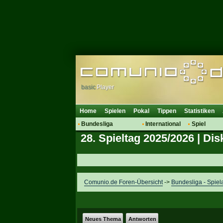
basic
Player
Home
Spielen
Pokal
Tippen
Statistiken
Bundesliga
International
Spiel
28. Spieltag 2025/2026 | Di
Hot News
Vereine
Regeln & 
Talk
WM 2014
Mitglieder
Spielanalyse
Vereinsdiskussion
Comunio.de Foren-Übersicht
->
Bundesliga - Spiel
Vereinsfragen
Neues Thema
Antworten