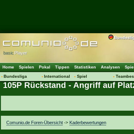
Bundesli
basic
Player
Home
Spielen
Pokal
Tippen
Statistiken
Analysen
Spie
Bundesliga
International
Spiel
Teambes
105P Rückstand - Angriff auf Plat
Hot News
Vereine
Regeln & Tipps
Bewertu
Talk
WM 2014
Mitgliedersuche
Transfer
Spielanalyse
Aufstellu
Vereinsdiskussion
Saisonü
Vereinsfragen
Comunio.de Foren-Übersicht
->
Kaderbewertungen