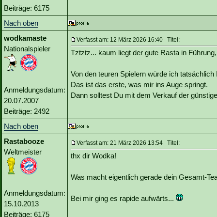
Beiträge: 6175
Nach oben
wodkamaste
Verfasst am: 12 März 2026 16:40 Titel:
Nationalspieler
Tztztz... kaum liegt der gute Rasta in Führun
Von den teuren Spielern würde ich tatsächlic
Das ist das erste, was mir ins Auge springt.
Anmeldungsdatum:
Dann solltest Du mit dem Verkauf der günsti
20.07.2007
Beiträge: 2492
Nach oben
Rastabooze
Verfasst am: 21 März 2026 13:54 Titel:
Weltmeister
thx dir Wodka!
Was macht eigentlich gerade dein Gesamt-Te
Anmeldungsdatum:
Bei mir ging es rapide aufwärts...
15.10.2013
Beiträge: 6175