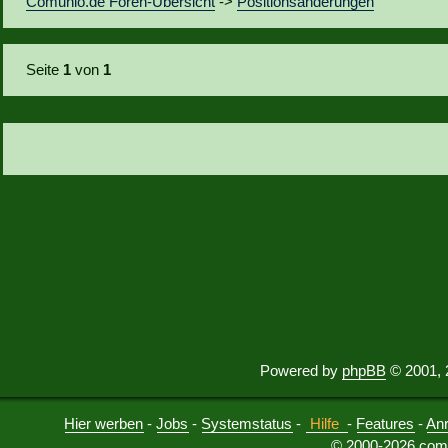
Comunio.de Foren-Übersicht
->
Positionsänderungen
Seite
1
von
1
Powered by
phpBB
© 2001, 
Hier werben
-
Jobs
-
Systemstatus
-
Hilfe
-
Features
-
An
© 2000-2026 comu