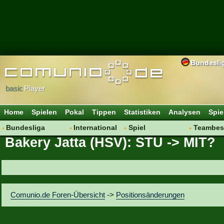
Bundesli
basic
Player
Home
Spielen
Pokal
Tippen
Statistiken
Analysen
Spie
Bundesliga
International
Spiel
Teambes
Bakery Jatta (HSV): STU -> MIT?
Hot News
Vereine
Regeln & Tipps
Bewertu
Talk
WM 2014
Mitgliedersuche
Transfer
Spielanalyse
Aufstellu
Vereinsdiskussion
Saisonü
Comunio.de Foren-Übersicht
->
Positionsänderungen
Vereinsfragen