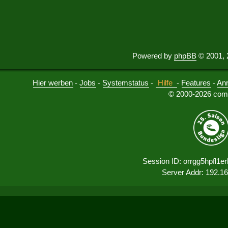
Powered by
phpBB
© 2001, 
Hier werben
-
Jobs
-
Systemstatus
-
Hilfe
-
Features
-
An
© 2000-2026 comu
Session ID: orrgg5hpfl1
Server Addr: 192.1