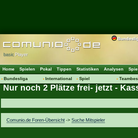
Bundesli
basic
Player
Home
Spielen
Pokal
Tippen
Statistiken
Analysen
Spie
Bundesliga
International
Spiel
Teambes
Nur noch 2 Plätze frei- jetzt - K
Hot News
Vereine
Regeln & Tipps
Bewertu
Talk
WM 2014
Mitgliedersuche
Transfer
Spielanalyse
Aufstellu
Vereinsdiskussion
Saisonü
Comunio.de Foren-Übersicht
->
Suche Mitspieler
Vereinsfragen