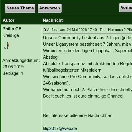
Vorh
Neues Thema
Antworten
Autor
Nachricht
Philip CF
Verfasst am: 24 Mai 2026 17:40 Titel: Nur noch 2 Plät
Kreisliga
Unsere Community besteht aus 2. Ligen (jede 
Unser Ligasystem besteht seit 7 Jahren, mit 
Wir bieten in beiden Ligen Ligapokal , Superp
Abstieg.
Anmeldungsdatum:
Absolute Transparenz mit strukturierten Rege
26.05.2019
fußballbegeisterten Mitspielern.
Beiträge: 4
Wie sind eine Pro-Community, so dass übliche
24€/saisonal).
Wir haben nur noch 2. Plätze frei - die schnell
Beeilt euch, es ist eure einmalige Chance!
Bei Interesse bitte eine Nachricht an
filip2017@web.de