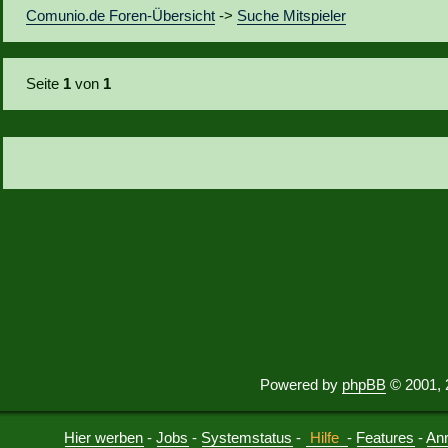
Comunio.de Foren-Übersicht
->
Suche Mitspieler
Seite
1
von
1
Powered by
phpBB
© 2001, 
Hier werben
-
Jobs
-
Systemstatus
-
Hilfe
-
Features
-
An