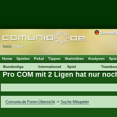
Bundesli
basic
Player
Home
Spielen
Pokal
Tippen
Statistiken
Analysen
Spie
Bundesliga
International
Spiel
Teambes
Pro COM mit 2 Ligen hat nur noch 
Hot News
Vereine
Regeln & Tipps
Bewertu
Talk
WM 2014
Mitgliedersuche
Transfer
Spielanalyse
Aufstellu
Vereinsdiskussion
Saisonü
Comunio.de Foren-Übersicht
->
Suche Mitspieler
Vereinsfragen