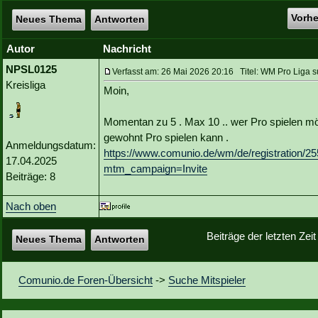
Vorh
Neues Thema
Antworten
Autor
Nachricht
NPSL0125
Verfasst am: 26 Mai 2026 20:16 Titel: WM Pro Liga suc
Kreisliga
Moin,
Momentan zu 5 . Max 10 .. wer Pro spielen möch
gewohnt Pro spielen kann .
Anmeldungsdatum:
https://www.comunio.de/wm/de/registra
17.04.2025
mtm_campaign=Invite
Beiträge: 8
Nach oben
Beiträge der letzten Zei
Neues Thema
Antworten
Comunio.de Foren-Übersicht
->
Suche Mitspieler