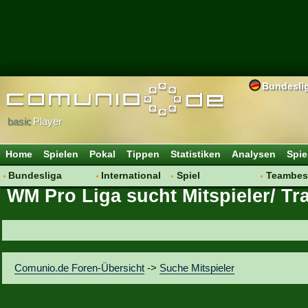
Bundesli
basic
Player
Home
Spielen
Pokal
Tippen
Statistiken
Analysen
Spie
Bundesliga
International
Spiel
Teambes
WM Pro Liga sucht Mitspieler/ Tra
Hot News
Vereine
Regeln & Tipps
Bewertu
Talk
WM 2014
Mitgliedersuche
Transfer
Spielanalyse
Aufstellu
Vereinsdiskussion
Saisonü
Comunio.de Foren-Übersicht
->
Suche Mitspieler
Vereinsfragen