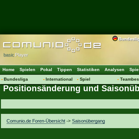
Bundesli
basic
Player
Home
Spielen
Pokal
Tippen
Statistiken
Analysen
Spie
Bundesliga
International
Spiel
Teambes
Positionsänderung und Saisonü
Hot News
Vereine
Regeln & Tipps
Bewertu
Talk
WM 2014
Mitgliedersuche
Transfer
Spielanalyse
Aufstellu
Vereinsdiskussion
Saisonü
Comunio.de Foren-Übersicht
->
Saisonübergang
Vereinsfragen