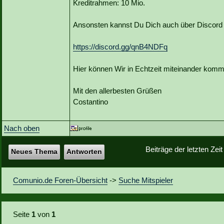
Kreditrahmen: 10 Mio.
Ansonsten kannst Du Dich auch über Discord
https://discord.gg/qnB4NDFq
Hier können Wir in Echtzeit miteinander komm
Mit den allerbesten Grüßen
Costantino
Nach oben
Beiträge der letzten Zei
Neues Thema
Antworten
Comunio.de Foren-Übersicht
->
Suche Mitspieler
Seite
1
von
1