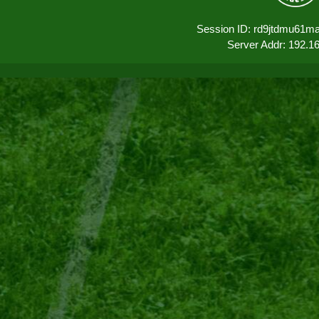
Session ID: rd9jtdmu61m
Server Addr: 192.1