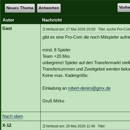
Vorh
Neues Thema
Antworten
Autor
Nachricht
Gast
Verfasst am: 27 Mai 2026 20:00 Titel: suche Pro-Co
gibt es eine Pro-Com die noch Mitspieler aufn
mind. 8 Spieler
Team +20 Mio.
unbegrenzt Spieler auf den Transfermarkt stel
Transfersummen und Zweitgebot werden beka
Keine max. Kadergröße.
Einladung an
robert-deniro@gmx.de
Gruß Mirko
Nach oben
X-12
Verfasst am: 29 Mai 2026 11:46 Titel: