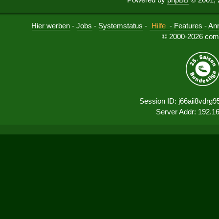
Hier werben
-
Jobs
-
Systemstatus
-
Hilfe
-
Features
-
An
© 2000-2026 comu
Session ID: j66aii8vdrg
Server Addr: 192.1