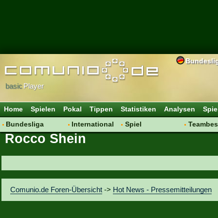
Bundesli
basic
Player
Home
Spielen
Pokal
Tippen
Statistiken
Analysen
Spie
Bundesliga
International
Spiel
Teambes
Rocco Shein
Hot News
Vereine
Regeln & Tipps
Bewertu
Talk
WM 2014
Mitgliedersuche
Transfer
Spielanalyse
Aufstellu
Vereinsdiskussion
Saisonü
Comunio.de Foren-Übersicht
->
Hot News - Pressemitteilungen
Vereinsfragen