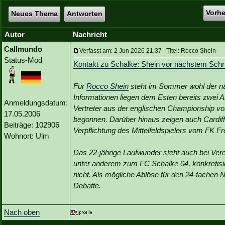
Vorh
Neues Thema
Antworten
Autor
Nachricht
Callmundo
Verfasst am: 2 Jun 2026 21:37 Titel: Rocco Shein
Status-Mod
Kontakt zu Schalke: Shein vor nächstem Schri
Für
Rocco Shein
steht im Sommer wohl der näch
Informationen liegen dem Esten bereits zwei
Anmeldungsdatum:
Vertreter aus der englischen Championship v
17.05.2006
begonnen. Darüber hinaus zeigen auch Cardiff 
Beiträge: 102906
Verpflichtung des Mittelfeldspielers vom FK Fr
Wohnort: Ulm
Das 22-jährige Laufwunder steht auch bei Ver
unter anderem zum FC Schalke 04, konkretisi
nicht. Als mögliche Ablöse für den 24-fachen Na
Debatte.
Nach oben