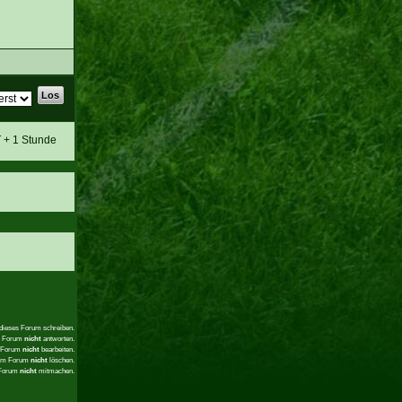
T + 1 Stunde
 dieses Forum schreiben.
em Forum
nicht
antworten.
m Forum
nicht
bearbeiten.
sem Forum
nicht
löschen.
 Forum
nicht
mitmachen.