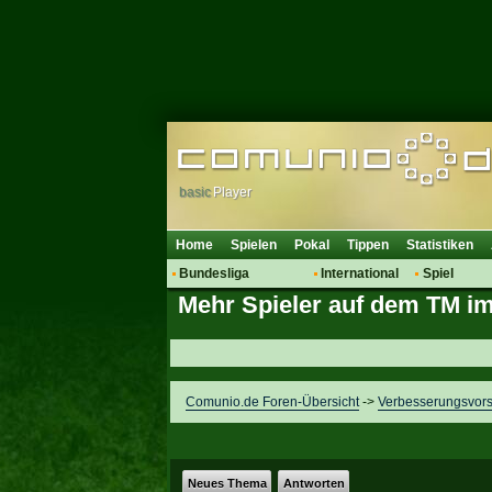
basic
Player
Home
Spielen
Pokal
Tippen
Statistiken
Bundesliga
International
Spiel
Mehr Spieler auf dem TM 
Hot News
Vereine
Regeln & 
Talk
WM 2014
Mitglieder
Spielanalyse
Vereinsdiskussion
Comunio.de Foren-Übersicht
->
Verbesserungsvor
Vereinsfragen
Neues Thema
Antworten