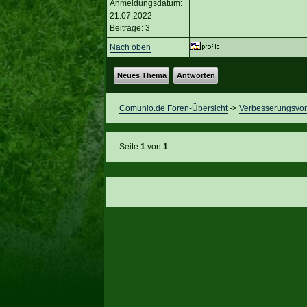
Anmeldungsdatum:
21.07.2022
Beiträge: 3
Nach oben
Neues Thema
Antworten
Comunio.de Foren-Übersicht
->
Verbesserungsvor
Seite
1
von
1