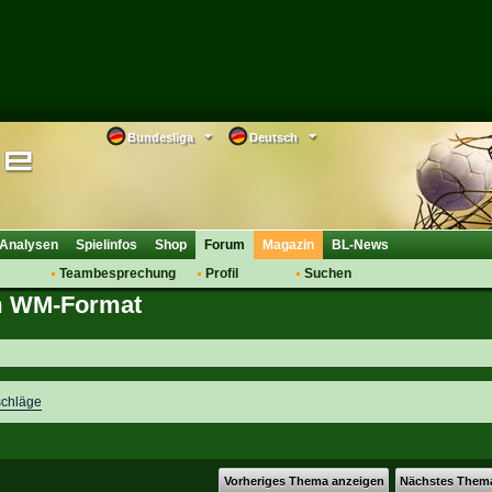
Bundesliga
Deutsch
Analysen
Spielinfos
Shop
Forum
Magazin
BL-News
Teambesprechung
Profil
Suchen
im WM-Format
Anmelden
Tipps
Bewertungen
suche
Transfers & Co.
FAQ
Aufstellung
Support
Saisonübergang
schläge
Vorheriges Thema anzeigen
Nächstes Them