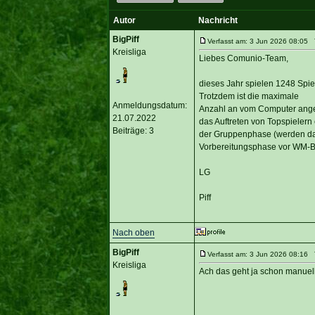
Autor
Nachricht
BigPiff
Verfasst am: 3 Jun 2026 08:05 T
Kreisliga
Liebes Comunio-Team,
dieses Jahr spielen 1248 Spiel
Trotzdem ist die maximale
Anmeldungsdatum:
Anzahl an vom Computer angebo
21.07.2022
das Auftreten von Topspielern
Beiträge: 3
der Gruppenphase (werden dan
Vorbereitungsphase vor WM-Be
LG
Piff
Nach oben
BigPiff
Verfasst am: 3 Jun 2026 08:16 T
Kreisliga
Ach das geht ja schon manuel