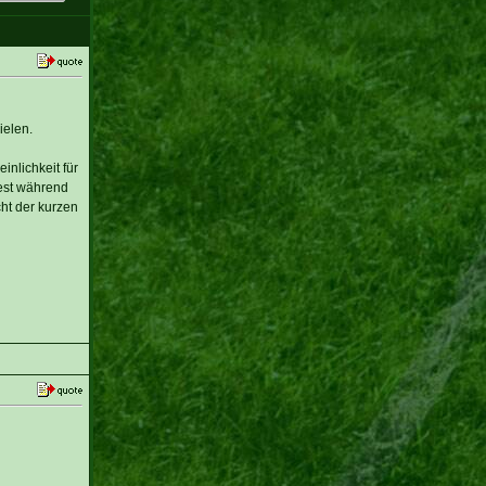
ielen.
nlichkeit für
dest während
ht der kurzen