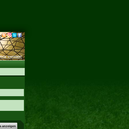
Help translate!
a anzeigen