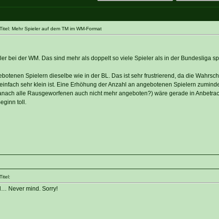
itel: Mehr Spieler auf dem TM im WM-Format
er bei der WM. Das sind mehr als doppelt so viele Spieler als in der Bundesliga sp
tenen Spielern dieselbe wie in der BL. Das ist sehr frustrierend, da die Wahrschei
 einfach sehr klein ist. Eine Erhöhung der Anzahl an angebotenen Spielern zumin
ach alle Rausgeworfenen auch nicht mehr angeboten?) wäre gerade in Anbetrac
ginn toll.
itel:
l… Never mind. Sorry!