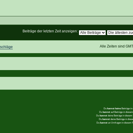
Beiträge der letzten Zeit anzeigen:
Alle Zeiten sind GM
schläge
Du
kannst keine
Beiträge in
Du
kannst
auf Beiträge in dies
Du
kannst
deine Beiträge in diese
Du
kannst
deine Beiträge in die
Du
kannst
an Umfragen in diesem