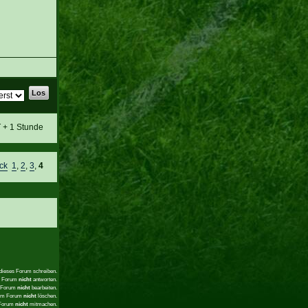
T + 1 Stunde
ck
1
,
2
,
3
,
4
 dieses Forum schreiben.
em Forum
nicht
antworten.
m Forum
nicht
bearbeiten.
sem Forum
nicht
löschen.
 Forum
nicht
mitmachen.