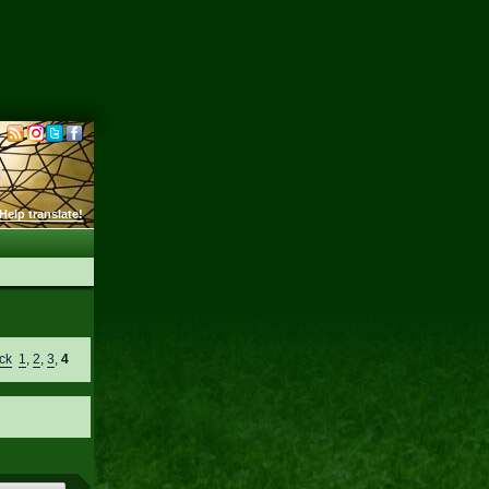
Help translate!
ck
1
,
2
,
3
,
4