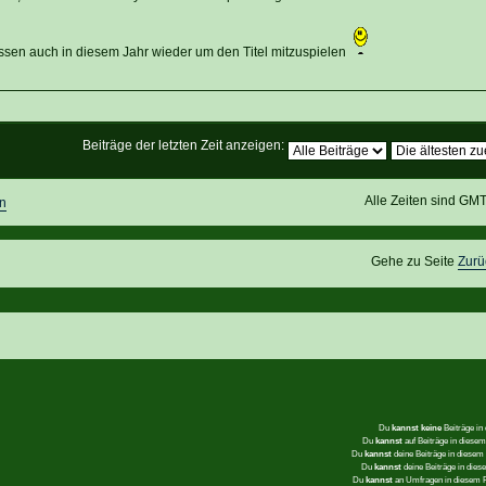
lossen auch in diesem Jahr wieder um den Titel mitzuspielen
Beiträge der letzten Zeit anzeigen:
Alle Zeiten sind GM
n
Gehe zu Seite
Zurü
Du
kannst keine
Beiträge in
Du
kannst
auf Beiträge in dies
Du
kannst
deine Beiträge in diese
Du
kannst
deine Beiträge in die
Du
kannst
an Umfragen in diesem