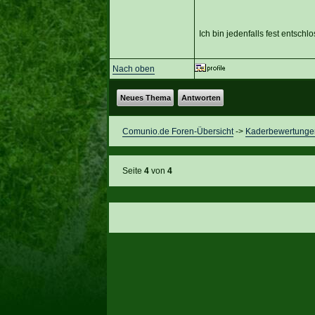
Ich bin jedenfalls fest entsch
Nach oben
Neues Thema
Antworten
Comunio.de Foren-Übersicht
->
Kaderbewertunge
Seite
4
von
4