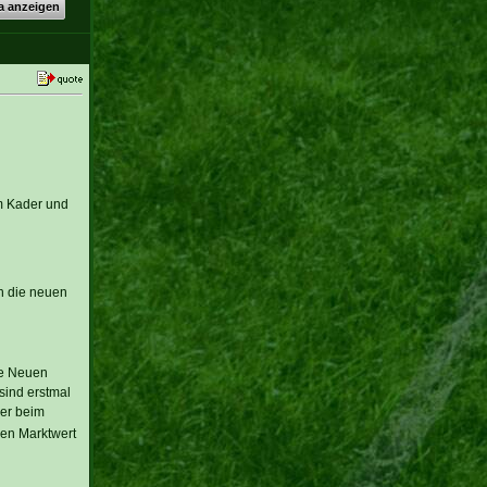
a anzeigen
m Kader und
an die neuen
ie Neuen
sind erstmal
zer beim
hen Marktwert