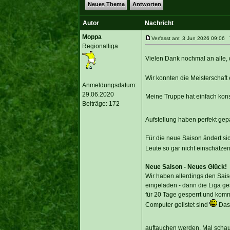
Neues Thema
Antworten
Autor
Nachricht
Moppa
Verfasst am: 3 Jun 2026 09:06 T
Regionalliga
Vielen Dank nochmal an alle, 
Wir konnten die Meisterschaft 
Anmeldungsdatum:
29.06.2020
Meine Truppe hat einfach kon
Beiträge: 172
Aufstellung haben perfekt gep
Für die neue Saison ändert si
Leute so gar nicht einschätze
Neue Saison - Neues Glück!
Wir haben allerdings den Sais
eingeladen - dann die Liga ges
für 20 Tage gesperrt und komm
Computer gelistet sind
Das 
auftauchen werden. Mal schaue