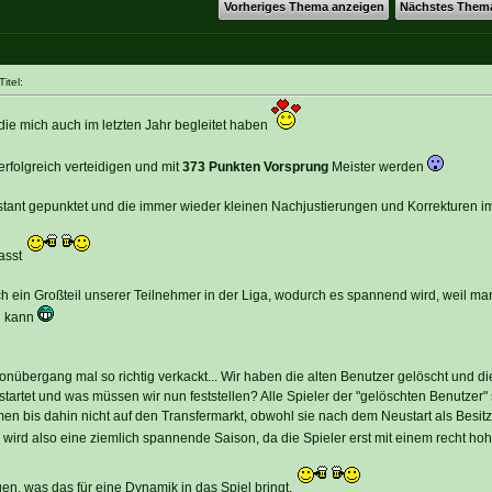
Vorheriges Thema anzeigen
Nächstes Them
itel:
die mich auch im letzten Jahr begleitet haben
erfolgreich verteidigen und mit
373 Punkten Vorsprung
Meister werden
stant gepunktet und die immer wieder kleinen Nachjustierungen und Korrekturen i
asst
ch ein Großteil unserer Teilnehmer in der Liga, wodurch es spannend wird, weil m
n kann
onübergang mal so richtig verkackt... Wir haben die alten Benutzer gelöscht und d
tartet und was müssen wir nun feststellen? Alle Spieler der "gelöschten Benutzer" 
en bis dahin nicht auf den Transfermarkt, obwohl sie nach dem Neustart als Besit
wird also eine ziemlich spannende Saison, da die Spieler erst mit einem recht ho
n, was das für eine Dynamik in das Spiel bringt.