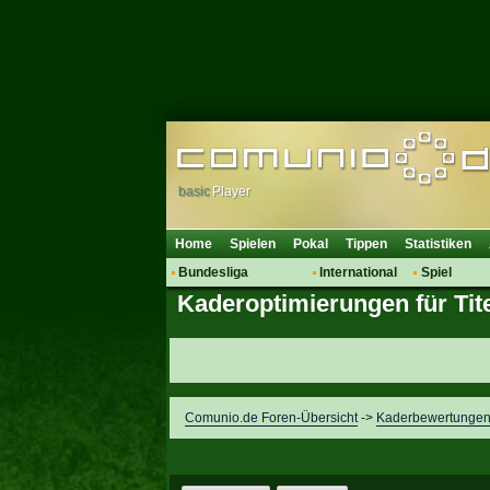
basic
Player
Home
Spielen
Pokal
Tippen
Statistiken
Bundesliga
International
Spiel
Kaderoptimierungen für Tite
Hot News
Vereine
Regeln & 
Talk
WM 2014
Mitglieder
Spielanalyse
Vereinsdiskussion
Vereinsfragen
Comunio.de Foren-Übersicht
->
Kaderbewertunge