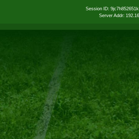
Session ID: 9jc7h852651
Server Addr: 192.1