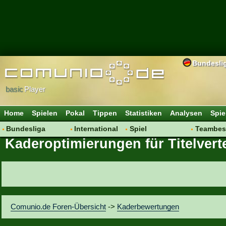
Bundesli
basic
Player
Home
Spielen
Pokal
Tippen
Statistiken
Analysen
Spie
Bundesliga
International
Spiel
Teambes
Kaderoptimierungen für Titelvert
Hot News
Vereine
Regeln & Tipps
Bewertu
Talk
WM 2014
Mitgliedersuche
Transfer
Spielanalyse
Aufstellu
Vereinsdiskussion
Saisonü
Vereinsfragen
Comunio.de Foren-Übersicht
->
Kaderbewertungen