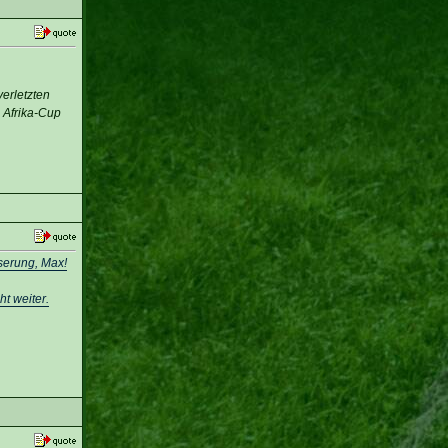
erletzten
m Afrika-Cup
sserung, Max!
t weiter.