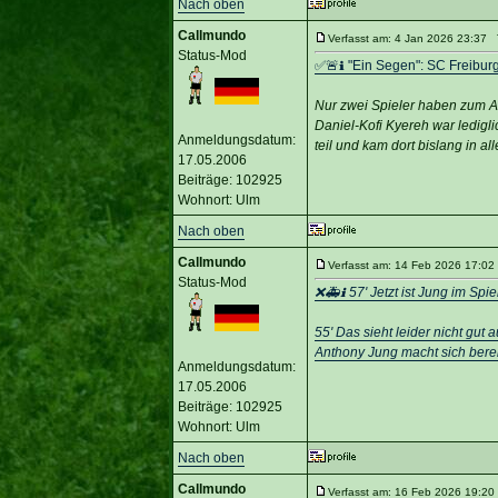
Nach oben
Callmundo
Verfasst am: 4 Jan 2026 23:37 T
Status-Mod
✅🚨ℹ️ "Ein Segen": SC Freiburg 
Nur zwei Spieler haben zum Au
Daniel-Kofi Kyereh war ledigli
Anmeldungsdatum:
teil und kam dort bislang in a
17.05.2006
Beiträge: 102925
Wohnort: Ulm
Nach oben
Callmundo
Verfasst am: 14 Feb 2026 17:02 
Status-Mod
❌🚑ℹ️ 57' Jetzt ist Jung im Sp
55' Das sieht leider nicht gut
Anthony Jung macht sich berei
Anmeldungsdatum:
17.05.2006
Beiträge: 102925
Wohnort: Ulm
Nach oben
Callmundo
Verfasst am: 16 Feb 2026 19:20 