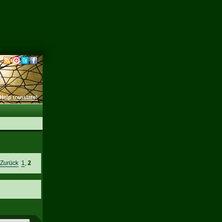
Help translate!
e
Zurück
1
,
2