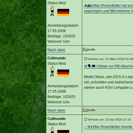
Status-Mod
❌🚑ℹ️ Max Rosenfelder hat sic
zugezogen und fällt mehrere 
Anmeldungsdatum:
17.05.2006
Beiträge: 102925
Wohnort: Ulm
Nach oben
Callmundo
Verfasst am: 12 März 2026 01:09
Status-Mod
🚨🗣🗯️ℹ️ Orban vor RB-Abschi
Bleibt Orban, seit 2015 in Lei
mit „schnellen und ballsicher
Anmeldungsdatum:
stehen auch HSV-Leihgabe Luk
17.05.2006
Beiträge: 102925
Wohnort: Ulm
Nach oben
Callmundo
Verfasst am: 22 Apr 2026 17:10 
Status-Mod
✅🚨ℹ️ Max Rosenfelder konnte n