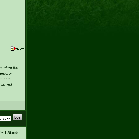
 machen ihn
anderer
s Ziel
so viel
T + 1 Stunde