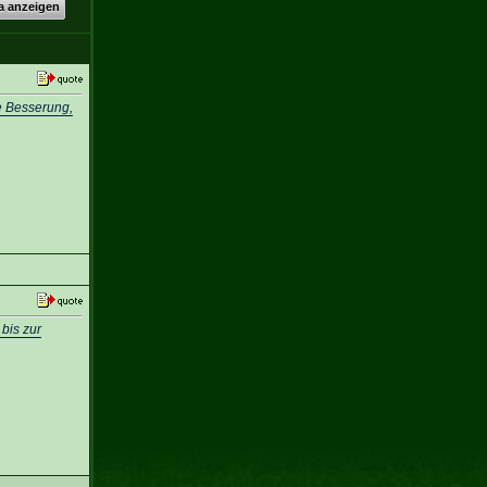
a anzeigen
e Besserung,
bis zur