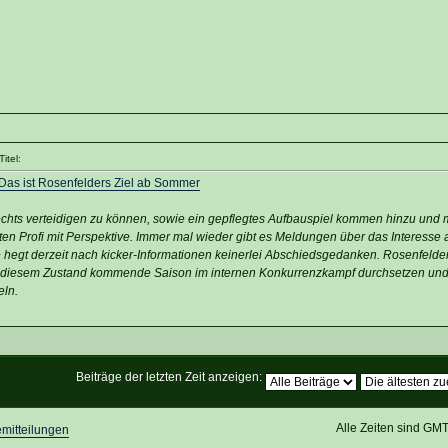
itel:
: Das ist Rosenfelders Ziel ab Sommer
 rechts verteidigen zu können, sowie ein gepflegtes Aufbauspiel kommen hinzu und
en Profi mit Perspektive. Immer mal wieder gibt es Meldungen über das Interesse 
e hegt derzeit nach kicker-Informationen keinerlei Abschiedsgedanken. Rosenfelder
h in diesem Zustand kommende Saison im internen Konkurrenzkampf durchsetzen und 
eln.
Beiträge der letzten Zeit anzeigen:
Alle Zeiten sind GM
mitteilungen