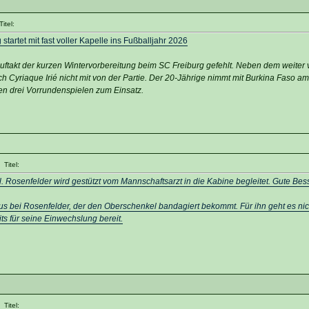
itel:
startet mit fast voller Kapelle ins Fußballjahr 2026
ftakt der kurzen Wintervorbereitung beim SC Freiburg gefehlt. Neben dem weiter v
ch Cyriaque Irié nicht mit von der Partie. Der 20-Jährige nimmt mit Burkina Faso a
llen drei Vorrundenspielen zum Einsatz.
Titel:
iel. Rosenfelder wird gestützt vom Mannschaftsarzt in die Kabine begleitet. Gute Be
 aus bei Rosenfelder, der den Oberschenkel bandagiert bekommt. Für ihn geht es nich
ts für seine Einwechslung bereit.
Titel: