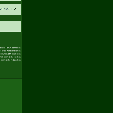
e
Zurück
1
,
2
 dieses Forum schreiben.
em Forum
nicht
antworten.
m Forum
nicht
bearbeiten.
sem Forum
nicht
löschen.
 Forum
nicht
mitmachen.