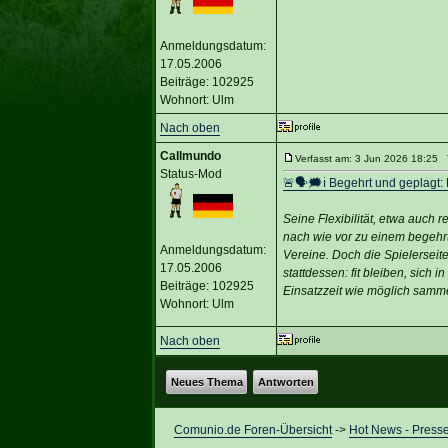
Anmeldungsdatum:
17.05.2006
Beiträge: 102925
Wohnort: Ulm
Nach oben
Callmundo
Verfasst am: 3 Jun 2026 18:25 T
Status-Mod
🚨🗣🗯️ℹ️ Begehrt und geplagt
Seine Flexibilität, etwa auch
nach wie vor zu einem begehrt
Anmeldungsdatum:
Vereine. Doch die Spielerseit
17.05.2006
stattdessen: fit bleiben, sic
Beiträge: 102925
Einsatzzeit wie möglich samm
Wohnort: Ulm
Nach oben
Neues Thema
Antworten
Comunio.de Foren-Übersicht
->
Hot News - Presse