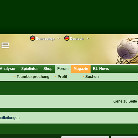
Bundesliga
Deutsch
Analysen
Spielinfos
Shop
Forum
Magazin
BL-News
Teambesprechung
Profil
Suchen
Anmelden
Tipps
Bewertungen
suche
Transfers & Co.
FAQ
Aufstellung
Support
Gehe zu Seit
Saisonübergang
mitteilungen