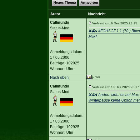
Neues Thema
Antworten
Autor
Nachricht
Callmundo
Verfasst am: 6 Dez 2025 23:15 T
Status-Mod
❌🚑ℹ️ #FCHSCF 1:1 (70.) Bitte
Max!
Anmeldungsdatum:
17.05.2006
Beiträge: 102925
Wohnort: Ulm
Nach oben
Callmundo
Verfasst am: 10 Dez 2025 23:17 
Status-Mod
❌🚑ℹ️ Anders sieht es bei Max
Winterpause keine Option mehr
Anmeldungsdatum:
17.05.2006
Beiträge: 102925
Wohnort: Ulm