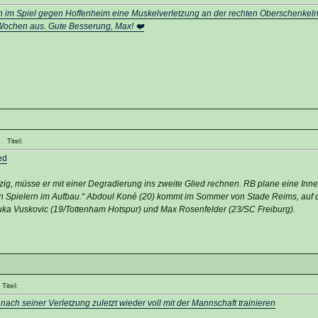
h im Spiel gegen Hoffenheim eine Muskelverletzung an der rechten Oberschenkelr
Wochen aus. Gute Besserung, Max! ❤️
 Titel:
ed
pzig, müsse er mit einer Degradierung ins zweite Glied rechnen. RB plane eine Inn
en Spielern im Aufbau.“ Abdoul Koné (20) kommt im Sommer von Stade Reims, auf 
a Vuskovic (19/Tottenham Hotspur) und Max Rosenfelder (23/SC Freiburg).
Titel:
ach seiner Verletzung zuletzt wieder voll mit der Mannschaft trainieren