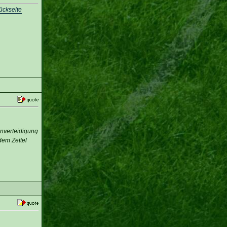
ückseite
enverteidigung
dem Zettel