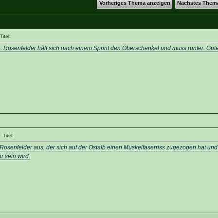
Vorheriges Thema anzeigen
Nächstes Them
itel:
r: Rosenfelder hält sich nach einem Sprint den Oberschenkel und muss runter. Gut
Titel:
 Rosenfelder aus, der sich auf der Ostalb einen Muskelfaserriss zugezogen hat und 
 sein wird.