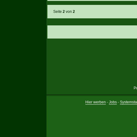
Seite
2
von
2
P
Hier werben
-
Jobs
-
Systemsta