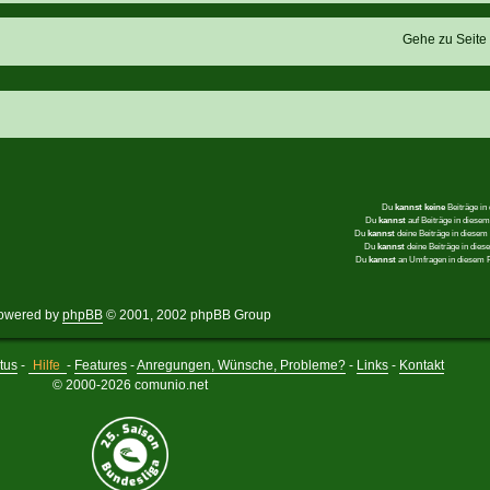
Gehe zu Seit
Du
kannst keine
Beiträge in
Du
kannst
auf Beiträge in dies
Du
kannst
deine Beiträge in diese
Du
kannst
deine Beiträge in die
Du
kannst
an Umfragen in diesem
owered by
phpBB
© 2001, 2002 phpBB Group
tus
-
Hilfe
-
Features
-
Anregungen, Wünsche, Probleme?
-
Links
-
Kontakt
© 2000-2026 comunio.net