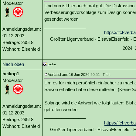
Moderator
Und nun ist hier auch mal gut. Die Diskussion hi
Verbesserungsvorschläge zum Design können 
gesendet werden
_________________
Anmeldungsdatum:
https://ifcl-ve
01.12.2003
Größter Ligenverband - ElsavaElsenfeld -
Beiträge: 29518
2024, 
Wohnort: Elsenfeld
Nach oben
heikop1
Verfasst am: 16 Jun 2026 20:51 Titel:
Moderator
Um es für mich persönlich einfacher zu mache
Saison erhalten habe diese mitteilen. (Keine S
Solange wird die Antwort wie folgt lauten: Bish
Anmeldungsdatum:
getroffen worden.
01.12.2003
_________________
Beiträge: 29518
https://ifcl-ve
Wohnort: Elsenfeld
Größter Ligenverband - ElsavaElsenfeld -