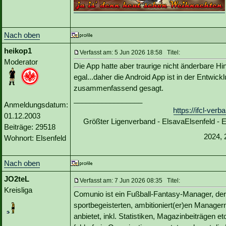
Nach oben
heikop1
Verfasst am: 5 Jun 2026 18:58 Titel:
Moderator
Die App hatte aber traurige nicht änderbare H
egal...daher die Android App ist in der Entwic
zusammenfassend gesagt.
_________________
Anmeldungsdatum:
https://ifcl-ve
01.12.2003
Größter Ligenverband - ElsavaElsenfeld -
Beiträge: 29518
2024, 
Wohnort: Elsenfeld
Nach oben
JO2teL
Verfasst am: 7 Jun 2026 08:35 Titel:
Kreisliga
Comunio ist ein Fußball-Fantasy-Manager, der f
sportbegeisterten, ambitioniert(er)en Managern 
anbietet, inkl. Statistiken, Magazinbeiträgen e