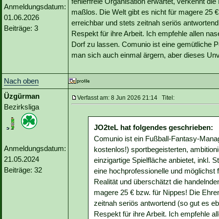
fehlerfreie Organisation erwartet, verkennt di
Anmeldungsdatum:
maßlos. Die Welt gibt es nicht für magere 25 €
01.06.2026
erreichbar und stets zeitnah seriös antworten
Beiträge: 3
Respekt für ihre Arbeit. Ich empfehle allen na
Dorf zu lassen. Comunio ist eine gemütliche 
man sich auch einmal ärgern, aber dieses Unve
Nach oben
Üzgürman
Verfasst am: 8 Jun 2026 21:14 Titel:
Bezirksliga
JO2teL hat folgendes geschrieben:
Comunio ist ein Fußball-Fantasy-Manager
Anmeldungsdatum:
kostenlos!) sportbegeisterten, ambition
21.05.2024
einzigartige Spielfläche anbietet, inkl. 
Beiträge: 32
eine hochprofessionelle und möglichst f
Realität und überschätzt die handelnde
magere 25 € bzw. für Nippes! Die Ehren
zeitnah seriös antwortend (so gut es 
Respekt für ihre Arbeit. Ich empfehle a