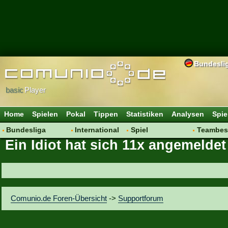
Bundesli
basic
Player
Home
Spielen
Pokal
Tippen
Statistiken
Analysen
Spie
Bundesliga
International
Spiel
Teambes
Ein Idiot hat sich 11x angemelde
Hot News
Vereine
Regeln & Tipps
Bewertu
Talk
WM 2014
Mitgliedersuche
Transfer
Spielanalyse
Aufstellu
Vereinsdiskussion
Saisonü
Comunio.de Foren-Übersicht
->
Supportforum
Vereinsfragen