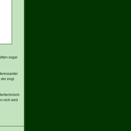
ollten sogar
teressanter
 der engl.
adertechnisch
n nich wird