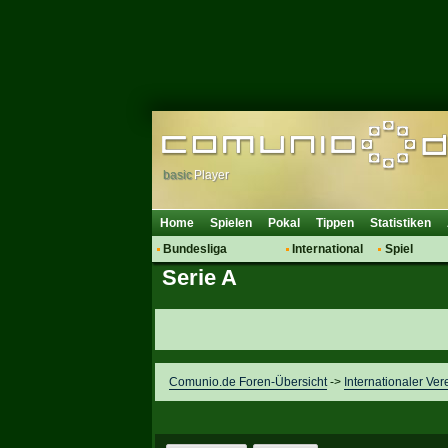
basic
Player
Home
Spielen
Pokal
Tippen
Statistiken
Bundesliga
International
Spiel
Serie A
Hot News
Vereine
Regeln & 
Talk
WM 2014
Mitglieder
Spielanalyse
Vereinsdiskussion
Vereinsfragen
Comunio.de Foren-Übersicht
->
Internationaler Ver