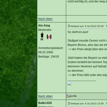
nicht wichtig ist, und der weg wi
Nach oben
Alo Atog
Verfasst am: 3 Jul 2013 20:35 Ti
Moderator
So sieht es aus!
Stuttgart musste Gomez nicht
Bayern-Bonus, also das sie eh
Anmeldungsdatum:
--> der Preis steigt über den 
08.02.2006
Beiträge: 19418
Jetzt haben die Bayern zu vie
Zudem besteht bei keinem Top-
kleineren Vereinen auf Gehalt 
zu stemmen.
--> der Preis fällt unter den e
_________________
Nach oben
Balle1420
Verfasst am: 4 Jul 2013 13:58 Ti