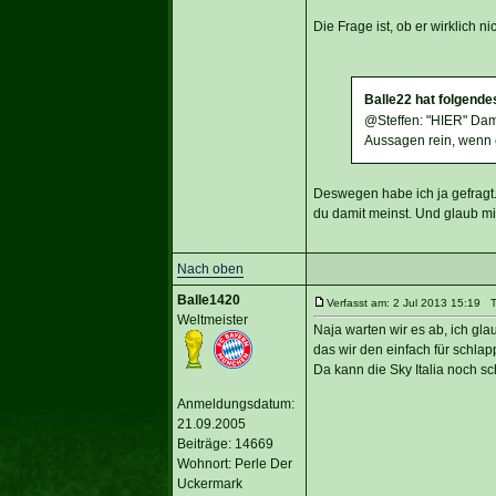
Die Frage ist, ob er wirklich n
Balle22 hat folgende
@Steffen: "HIER" Dami
Aussagen rein, wenn e
Deswegen habe ich ja gefragt. 
du damit meinst. Und glaub mir
Nach oben
Balle1420
Verfasst am: 2 Jul 2013 15:19 Ti
Weltmeister
Naja warten wir es ab, ich gla
das wir den einfach für schla
Da kann die Sky Italia noch sc
Anmeldungsdatum:
21.09.2005
Beiträge: 14669
Wohnort: Perle Der
Uckermark