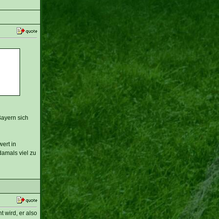
Bayern sich
ert in
amals viel zu
 wird, er also