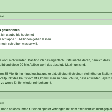
tel:
s geschrieben:
 ich glaube bis heute net
ür schlappe 18 Millionen gehen lassen.
 noch schreiben was se will.
 wohl nicht werden. Das find ich das eigentlich Erstaunliche daran, nämlich dass 
 gibt und diese 20 Mio Ablöse wohl das absolute Maximum sind.
35 Mio für ihn hingelegt hat und er aktuell eigentlich einen viel höheren Stellenw
 Zeitpunkt des Kaufs vom VfB, kommt man zu dem Schluss, dass entweder Bayern d
el zu wenig für ihn wieder reinbekommt.
tel:
hohe ablösesumme für einen spieler verlangen mit dem offensichtlich nicht geplant