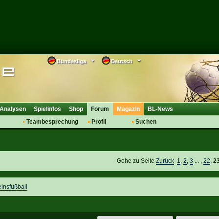
Bundesliga
Deutsch
Analysen
Spielinfos
Shop
Forum
Magazin
BL-News
Teambesprechung
Profil
Suchen
Anmelden
Tipps
Bewertungen
suche
Transfers & Co.
FAQ
Aufstellung
Support
Gehe zu Seite
Zurück
1
,
2
,
3
... ,
22
,
2
Saisonübergang
einsfußball