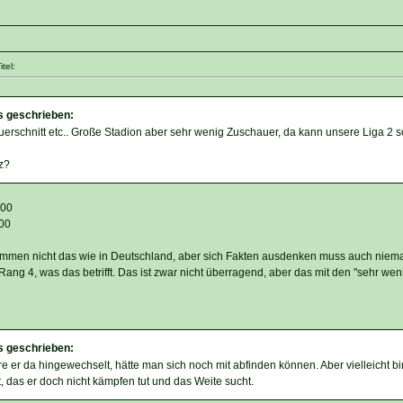
tel:
s geschrieben:
erschnitt etc.. Große Stadion aber sehr wenig Zuschauer, da kann unsere Liga 2 
nz?
300
000
ommen nicht das wie in Deutschland, aber sich Fakten ausdenken muss auch niem
 Rang 4, was das betrifft. Das ist zwar nicht überragend, aber das mit den "sehr we
s geschrieben:
re er da hingewechselt, hätte man sich noch mit abfinden können. Aber vielleicht bi
t, das er doch nicht kämpfen tut und das Weite sucht.