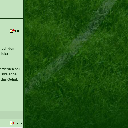
 noch den
ieler.
n werden soll.
sste er bei
m das Gehalt