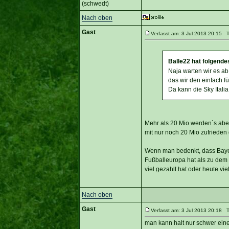
(schwedt)
Nach oben
Gast
Verfasst am: 3 Jul 2013 20:15 Ti
Balle22 hat folgende
Naja warten wir es ab,
das wir den einfach f
Da kann die Sky Italia
Mehr als 20 Mio werden´s aber
mit nur noch 20 Mio zufrieden
Wenn man bedenkt, dass Bayern 
Fußballeuropa hat als zu dem
viel gezahlt hat oder heute vi
Nach oben
Gast
Verfasst am: 3 Jul 2013 20:18 Ti
man kann halt nur schwer eine 