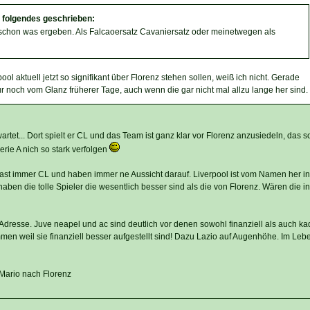
t folgendes geschrieben:
 schon was ergeben. Als Falcaoersatz Cavaniersatz oder meinetwegen als
l aktuell jetzt so signifikant über Florenz stehen sollen, weiß ich nicht. Gerade
ur noch vom Glanz früherer Tage, auch wenn die gar nicht mal allzu lange her sind.
rtet... Dort spielt er CL und das Team ist ganz klar vor Florenz anzusiedeln, das s
rie A nich so stark verfolgen
ast immer CL und haben immer ne Aussicht darauf. Liverpool ist vom Namen her in
haben die tolle Spieler die wesentlich besser sind als die von Florenz. Wären die in
e Adresse. Juve neapel und ac sind deutlich vor denen sowohl finanziell als auch k
men weil sie finanziell besser aufgestellt sind! Dazu Lazio auf Augenhöhe. Im Lebe
 Mario nach Florenz