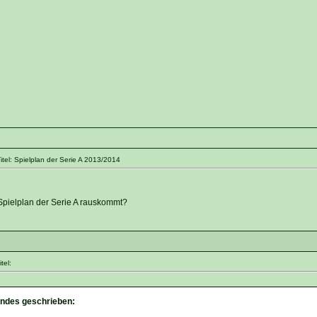
tel: Spielplan der Serie A 2013/2014
pielplan der Serie A rauskommt?
tel:
endes geschrieben: