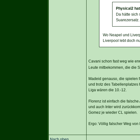
Physical2 ha
Da hätte sich
Suarezersatz.
Wo Neapel und Liverpoo
Liverpool lebt doch n
Cavani schon fast weg wie erwa
Leute mitbekommen, die die Se
Madeid genauso, die spielen f
und trotz des Tabellenplatzes 
Liga wären die 10.-12.
Florenz ist einfach die falsch
und auch Inter wird zurückkom
Gomez je wieder CL spielen.
Ergo: Völlig falscher Weg von
Nach oben