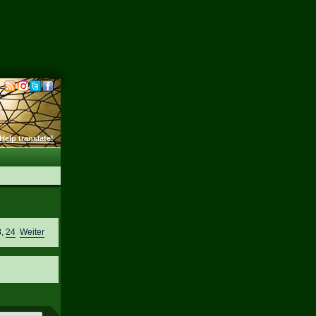
Help translate!
3
,
24
Weiter