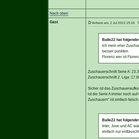
Nach oben
Gast
Verfasst am: 2 Jul 2013 15:16 Ti
Balle22 hat folgende
Ich mein eher Zuschau
besser punkten.
Florenz wer ist Flore
Zuschauerschnitt Serie A: 23.
Zuschauerschnitt 2. Liga: 17.
Sicher ist das Zuschaueraufk
ist die Serie A immer noch auf
Zuschauern" ist einfach falsch.
Balle22 hat folgende
Inter, Juve und AC wä
einfach nur enttäusch