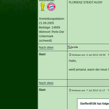
Weltmeister
FLORENZ STEIGT AUS!!!
Anmeldungsdatum:
21.09.2005
Beiträge: 14669
Wohnort: Perle Der
Uckermark
(schwedt)
Nach oben
Gast
Verfasst am: 4 Jul 2013 18:56 Ti
Hallo,
weiß jemand, wann der neue S
Nach oben
Gast
Verfasst am: 7 Jul 2013 11:17 Ti
SteffenRSN hat folg