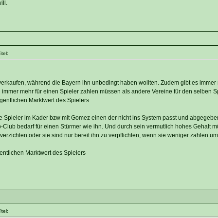
ll.
tel:
 verkaufen, während die Bayern ihn unbedingt haben wollten. Zudem gibt es immer
 immer mehr für einen Spieler zahlen müssen als andere Vereine für den selben Sp
eigentlichen Marktwert des Spielers
le Spieler im Kader bzw mit Gomez einen der nicht ins System passt und abgegebe
Club bedarf für einen Stürmer wie ihn. Und durch sein vermutlich hohes Gehalt mü
verzichten oder sie sind nur bereit ihn zu verpflichten, wenn sie weniger zahlen u
igentlichen Marktwert des Spielers
tel: