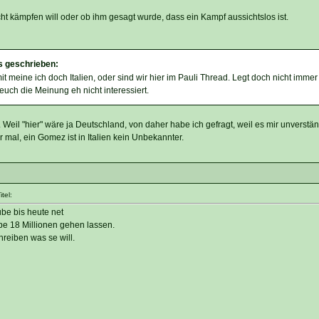
icht kämpfen will oder ob ihm gesagt wurde, dass ein Kampf aussichtslos ist.
s geschrieben:
t meine ich doch Italien, oder sind wir hier im Pauli Thread. Legt doch nicht immer
uch die Meinung eh nicht interessiert.
Weil "hier" wäre ja Deutschland, von daher habe ich gefragt, weil es mir unverstän
 mal, ein Gomez ist in Italien kein Unbekannter.
tel:
ube bis heute net
ppe 18 Millionen gehen lassen.
hreiben was se will.