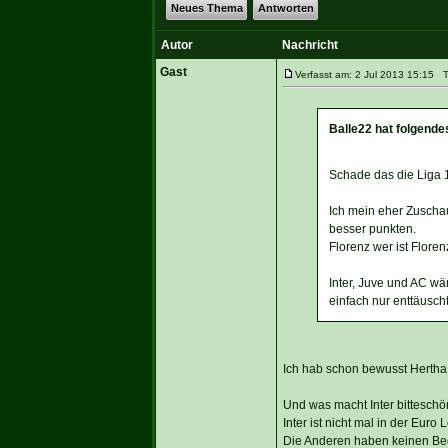
Neues Thema
Antworten
Autor
Nachricht
Gast
Verfasst am: 2 Jul 2013 15:15 Ti
Balle22 hat folgende
Schade das die Liga 
Ich mein eher Zuschau
besser punkten.
Florenz wer ist Flore
Inter, Juve und AC wä
einfach nur enttäusch
Ich hab schon bewusst Hertha 
Und was macht Inter bitteschö
Inter ist nicht mal in der Euro
Die Anderen haben keinen Beda