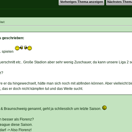
Vorheriges Thema anzeigen
Nächstes Them
tel:
s geschrieben:
1 spielen
erschnitt etc.. Große Stadion aber sehr wenig Zuschauer, da kann unsere Liga 2 
nz?
re er da hingewechselt, hätte man sich noch mit abfinden können. Aber vielleicht bi
t, das er doch nicht kämpfen tut und das Weite sucht.
& Braunschweig genannt, geht ja schliesslich um letzte Saison.
n besser als Florenz?
 League diese Saison.
rf -> Also Florenz!