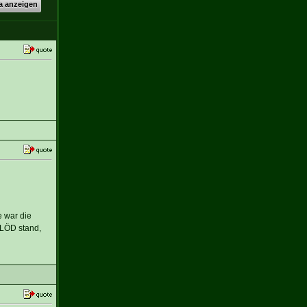
a anzeigen
e war die
BLÖD stand,