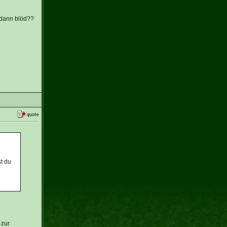
e dann blöd??
st du
 zur