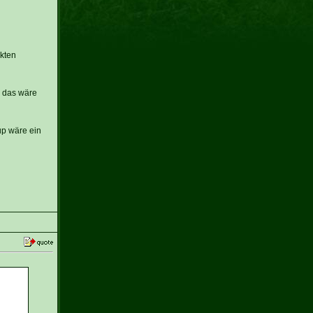
kten
d das wäre
up wäre ein