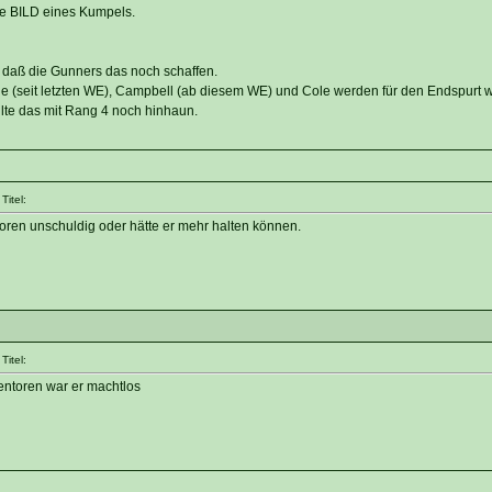
die BILD eines Kumpels.
 daß die Gunners das noch schaffen.
ie (seit letzten WE), Campbell (ab diesem WE) und Cole werden für den Endspurt w
lte das mit Rang 4 noch hinhaun.
itel:
en unschuldig oder hätte er mehr halten können.
itel:
entoren war er machtlos