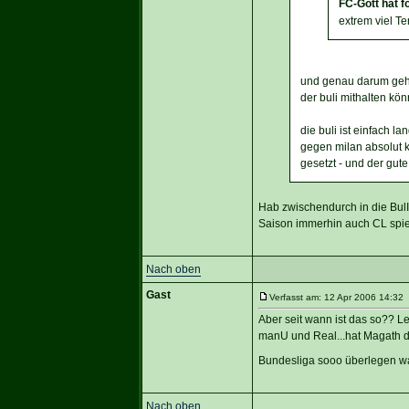
FC-Gott hat 
extrem viel T
und genau darum gehts
der buli mithalten kö
die buli ist einfach l
gegen milan absolut k
gesetzt - und der gute
Hab zwischendurch in die Bul
Saison immerhin auch CL spie
Nach oben
Gast
Verfasst am: 12 Apr 2006 14:32 
Aber seit wann ist das so?? Le
manU und Real...hat Magath da
Bundesliga sooo überlegen wa
Nach oben