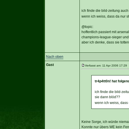
ich finde die bild-zeitung auc
wenn ich weiss, dass da nur sh
@topic:
hoffentlich passiert mit arsenal
champions-league-sieger und 5
aber ich denke, dass sie tott
Nach oben
Gast
Verfasst am: 11 Apr 2006 17:29 T
tr4p4tt0n! hat folge
ich finde die bild-zei
sie dann blöd??
wenn ich weiss, dass d
Keine Sorge, ich würde niemal
Konnte nur übers WE kein Fern