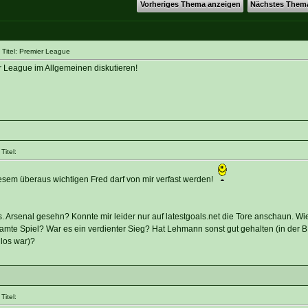
Vorheriges Thema anzeigen
Nächstes Them
Titel: Premier League
er League im Allgemeinen diskutieren!
itel:
iesem überaus wichtigen Fred darf von mir verfast werden!
 Arsenal gesehn? Konnte mir leider nur auf latestgoals.net die Tore anschaun. Wi
amte Spiel? War es ein verdienter Sieg? Hat Lehmann sonst gut gehalten (in der 
los war)?
itel: