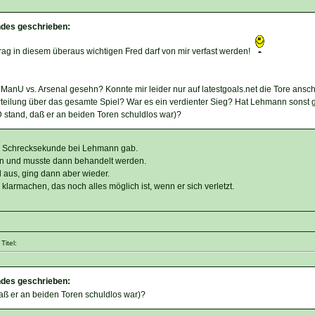
ndes geschrieben:
trag in diesem überaus wichtigen Fred darf von mir verfast werden!
ManU vs. Arsenal gesehn? Konnte mir leider nur auf latestgoals.net die Tore ansc
rteilung über das gesamte Spiel? War es ein verdienter Sieg? Hat Lehmann sonst 
 stand, daß er an beiden Toren schuldlos war)?
ze Schrecksekunde bei Lehmann gab.
en und musste dann behandelt werden.
 aus, ging dann aber wieder.
klarmachen, das noch alles möglich ist, wenn er sich verletzt.
itel:
ndes geschrieben:
aß er an beiden Toren schuldlos war)?