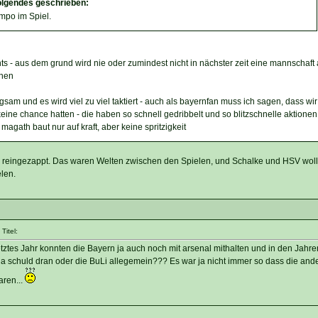
folgendes geschrieben:
empo im Spiel.
 - aus dem grund wird nie oder zumindest nicht in nächster zeit eine mannschaft
nnen
angsam und es wird viel zu viel taktiert - auch als bayernfan muss ich sagen, dass wir
eine chance hatten - die haben so schnell gedribbelt und so blitzschnelle aktionen
 magath baut nur auf kraft, aber keine spritzigkeit
I reingezappt. Das waren Welten zwischen den Spielen, und Schalke und HSV woll
len.
Titel:
tztes Jahr konnten die Bayern ja auch noch mit arsenal mithalten und in den Jahre
 schuld dran oder die BuLi allegemein??? Es war ja nicht immer so dass die ande
ren...