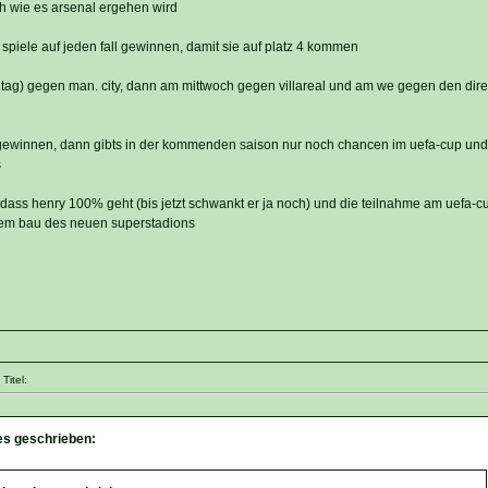
ch wie es arsenal ergehen wird
iele auf jeden fall gewinnen, damit sie auf platz 4 kommen
tag) gegen man. city, dann am mittwoch gegen villareal und am we gegen den dire
cht gewinnen, dann gibts in der kommenden saison nur noch chancen im uefa-cup un
s
 dass henry 100% geht (bis jetzt schwankt er ja noch) und die teilnahme am uefa-c
 dem bau des neuen superstadions
Titel:
es geschrieben: