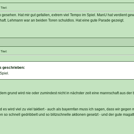
itel:
n gesehen. Hat mir gut gefallen, extrem viel Tempo im Spiel. ManU hat verdient g
aft. Lehmann war an beiden Toren schuldlos. Hat eine gute Parade gezeigt.
itel:
s geschrieben:
Spiel.
em grund wird nie oder zumindest nicht in nächster zeit eine mannschaft aus der b
d es wird viel zu viel taktiert - auch als bayernfan muss ich sagen, dass wir gegen 
n so schnell gedribbelt und so blitzschnelle aktionen gesetzt - und der gute magat