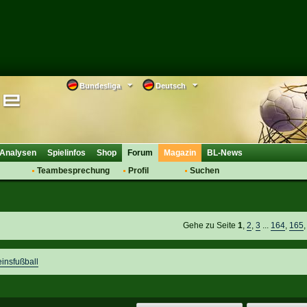
Bundesliga
Deutsch
Analysen
Spielinfos
Shop
Forum
Magazin
BL-News
Teambesprechung
Profil
Suchen
Anmelden
Tipps
Bewertungen
suche
Transfers & Co.
FAQ
Aufstellung
Support
Gehe zu Seite
1
,
2
,
3
...
164
,
165
Saisonübergang
einsfußball