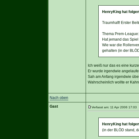
HenryKing hat folge
Traumhaft! Erster Bei
Thema Prem-League:
Hat jemand das Spiel 
Wie war die Rollenve
gehalten (in der BLÖD
Ich weiß nur das es eine kur
Er wurde irgendwie angelauf
Sah am Anfang irgendwie übel
Wahrscheinlich wollte er Kahn 
Nach oben
Gast
Verfasst am: 11 Apr 2006 17:03 T
HenryKing hat folge
(in der BLÖD stand, d