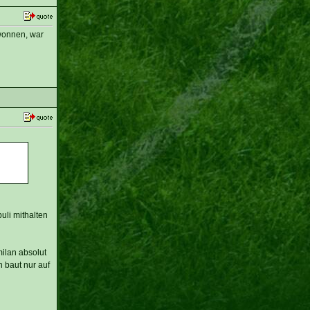
ewonnen, war
uli mithalten
milan absolut
h baut nur auf