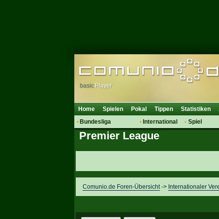
basic
Player
Home
Spielen
Pokal
Tippen
Statistiken
Bundesliga
International
Spiel
Premier League
Hot News
Vereine
Regeln & 
Talk
WM 2014
Mitglieder
Spielanalyse
Vereinsdiskussion
Vereinsfragen
Comunio.de Foren-Übersicht
->
Internationaler Ver