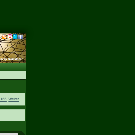
Help translate!
,
166
Weiter