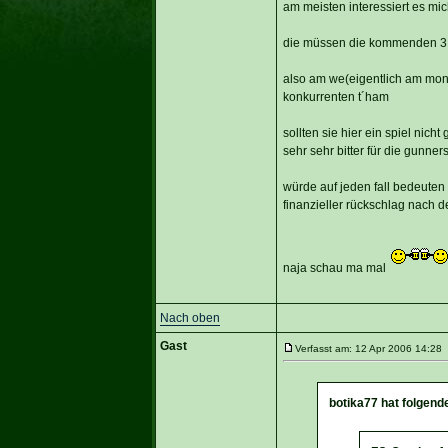
am meisten interessiert es mi
die müssen die kommenden 3 sp
also am we(eigentlich am mon
konkurrenten t´ham
sollten sie hier ein spiel ni
sehr sehr bitter für die gunner
würde auf jeden fall bedeuten
finanzieller rückschlag nach
naja schau ma mal
Nach oben
Gast
Verfasst am: 12 Apr 2006 14:28 
botika77 hat folgend