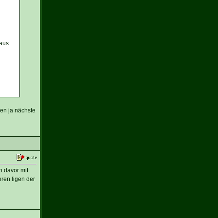
 aus
en ja nächste
n davor mit
ren ligen der