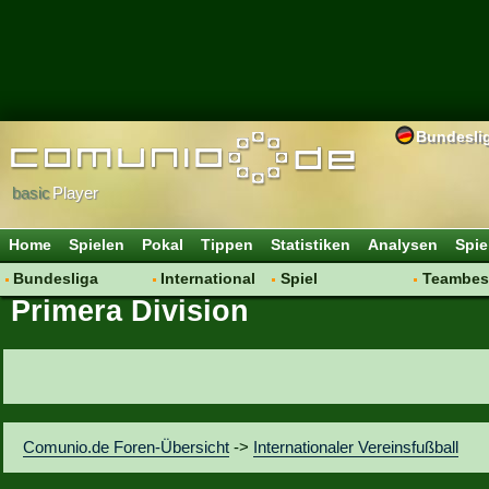
Bundesli
basic
Player
Home
Spielen
Pokal
Tippen
Statistiken
Analysen
Spie
Bundesliga
International
Spiel
Teambes
Primera Division
Hot News
Vereine
Regeln & Tipps
Bewertu
Talk
WM 2014
Mitgliedersuche
Transfer
Spielanalyse
Aufstellu
Vereinsdiskussion
Saisonü
Vereinsfragen
Comunio.de Foren-Übersicht
->
Internationaler Vereinsfußball