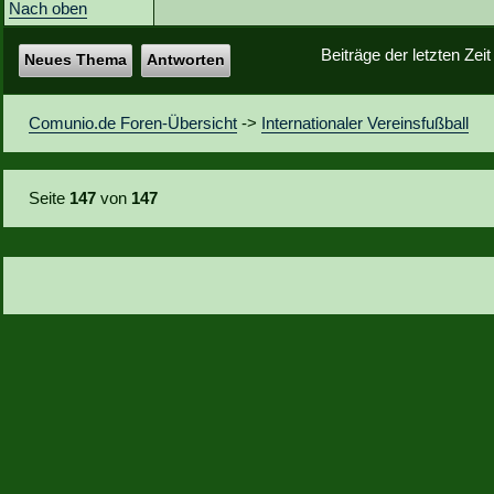
Nach oben
Beiträge der letzten Zei
Neues Thema
Antworten
Comunio.de Foren-Übersicht
->
Internationaler Vereinsfußball
Seite
147
von
147