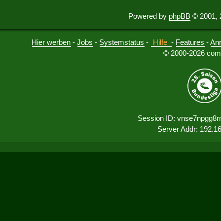
Powered by
phpBB
© 2001, 
Hier werben
-
Jobs
-
Systemstatus
-
Hilfe
-
Features
-
An
© 2000-2026 comu
Session ID: vnse7npgg8r
Server Addr: 192.1