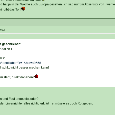
ind hat ja in der Woche auch Europa gesehen. Ich sag nur 3m Abseitstor von Twent
r gibt das Tor!
itel:
s geschrieben:
ndal Nr.1
das:
.tr/VideoHaber/?r=1&hid=49558
litschko nicht besser machen kann!
ri steht, direkt daneben!
n und Foul angezeigt oder?
er Linienrichter alles richtig erklärt hat müsste es doch Rot geben.