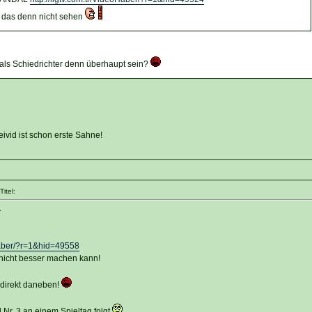
 das denn nicht sehen
ls Schiedrichter denn überhaupt sein?
ivid ist schon erste Sahne!
itel:
1
Haber/?r=1&hid=49558
 nicht besser machen kann!
, direkt daneben!
Nr. 3 an einem Spieltag folgt