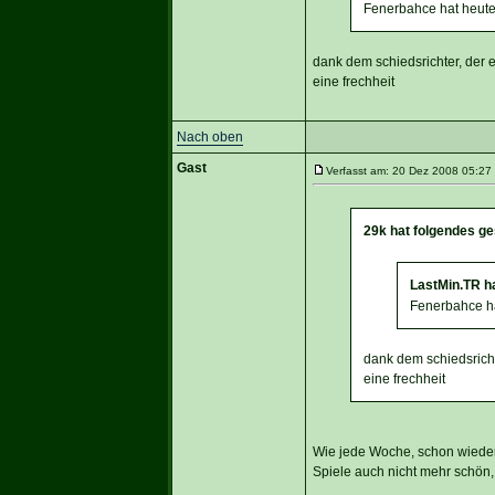
Fenerbahce hat heut
dank dem schiedsrichter, der e
eine frechheit
Nach oben
Gast
Verfasst am: 20 Dez 2008 05:27 
29k hat folgendes g
LastMin.TR h
Fenerbahce h
dank dem schiedsricht
eine frechheit
Wie jede Woche, schon wieder
Spiele auch nicht mehr schön,