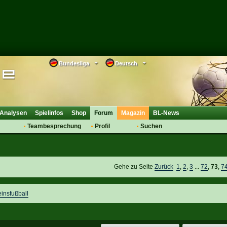
Bundesliga
Deutsch
Analysen
Spielinfos
Shop
Forum
Magazin
BL-News
Teambesprechung
Profil
Suchen
Anmelden
Tipps
Bewertungen
suche
Transfers & Co.
FAQ
Aufstellung
Support
Gehe zu Seite
Zurück
1
,
2
,
3
...
72
,
73
,
7
Saisonübergang
einsfußball