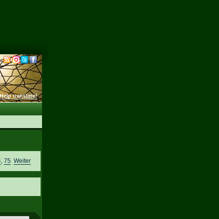
Help translate!
4
,
75
Weiter