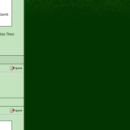
 damit
 das Theo