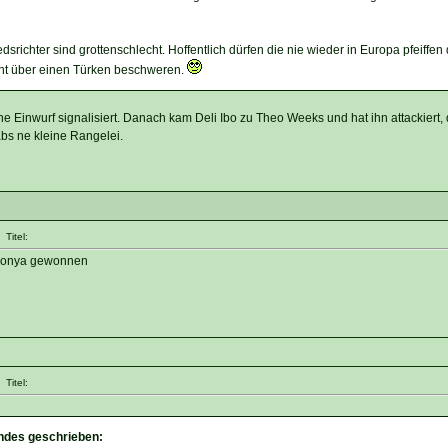
dsrichter sind grottenschlecht. Hoffentlich dürfen die nie wieder in Europa pfeiffen
cht über einen Türken beschweren.
e Einwurf signalisiert. Danach kam Deli Ibo zu Theo Weeks und hat ihn attackiert,
bs ne kleine Rangelei.
Titel:
 Konya gewonnen
Titel:
endes geschrieben: