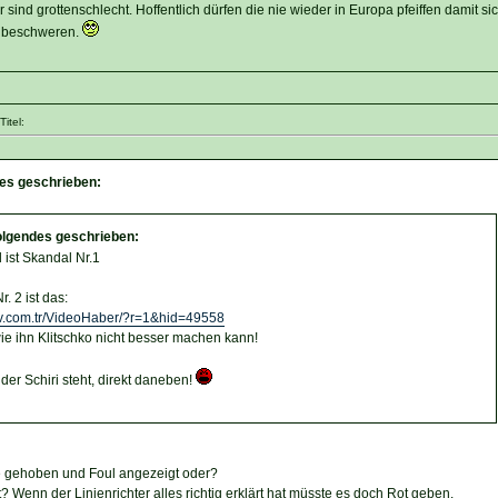
 sind grottenschlecht. Hoffentlich dürfen die nie wieder in Europa pfeiffen damit s
n beschweren.
itel:
des geschrieben:
olgendes geschrieben:
 ist Skandal Nr.1
. 2 ist das:
gtv.com.tr/VideoHaber/?r=1&hid=49558
ie ihn Klitschko nicht besser machen kann!
der Schiri steht, direkt daneben!
e gehoben und Foul angezeigt oder?
? Wenn der Linienrichter alles richtig erklärt hat müsste es doch Rot geben.