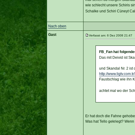
wie schlecht unsere Schiris s
Schalke und Schiri Cüneyt Caki
Nach oben
Gast
Verfasst am: 6 Dez 2008 21:47 T
FB_Fan hat folgende
Das mit Deivid ist Ska
und Skandal Nr. 2 ist 
http://www.ligtv.com
Faustschlag wie ihn K
achtet mal wo der Schi
Er hat doch die Fahne gehobe
Was hat Tello gekriegt? Wenn d