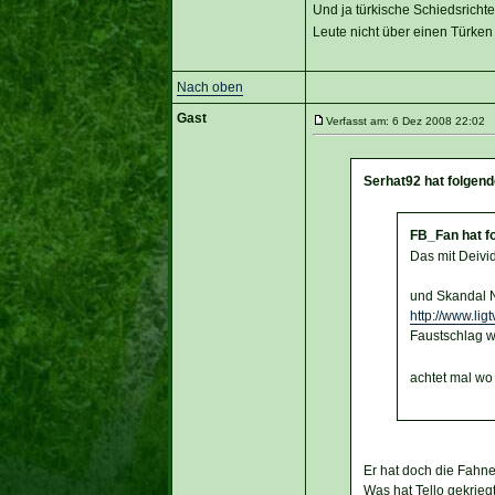
Und ja türkische Schiedsrichter
Leute nicht über einen Türke
Nach oben
Gast
Verfasst am: 6 Dez 2008 22:02 T
Serhat92 hat folgen
FB_Fan hat f
Das mit Deivid
und Skandal Nr
http://www.li
Faustschlag w
achtet mal wo 
Er hat doch die Fahn
Was hat Tello gekriegt