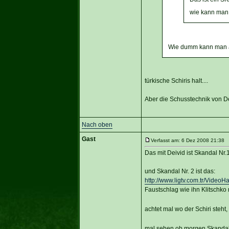
wie kann man
Wie dumm kann man a
türkische Schiris halt....
Aber die Schusstechnik von De
Nach oben
Gast
Verfasst am: 6 Dez 2008 21:38 T
Das mit Deivid ist Skandal Nr.
und Skandal Nr. 2 ist das:
http://www.ligtv.com.tr/Video
Faustschlag wie ihn Klitschko
achtet mal wo der Schiri steht
mal sehen ob morgen Skandal 