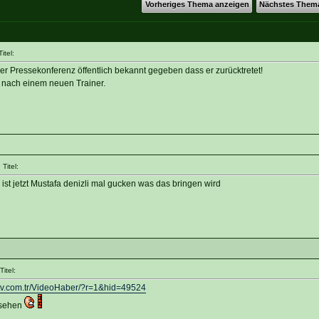
Vorheriges Thema anzeigen
Nächstes Them
itel:
er Pressekonferenz öffentlich bekannt gegeben dass er zurücktretet!
e nach einem neuen Trainer.
Titel:
ist jetzt Mustafa denizli mal gucken was das bringen wird
itel:
igtv.com.tr/VideoHaber/?r=1&hid=49524
 sehen