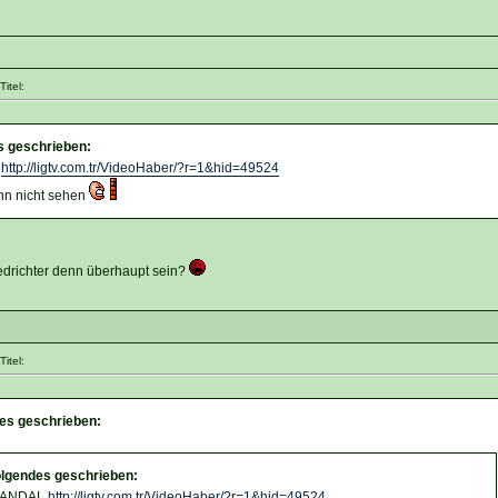
itel:
s geschrieben:
L
http://ligtv.com.tr/VideoHaber/?r=1&hid=49524
nn nicht sehen
drichter denn überhaupt sein?
itel:
des geschrieben:
olgendes geschrieben:
SKANDAL
http://ligtv.com.tr/VideoHaber/?r=1&hid=49524