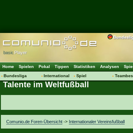
Bundesli
basic
Player
Home
Spielen
Pokal
Tippen
Statistiken
Analysen
Spie
Bundesliga
International
Spiel
Teambes
Talente im Weltfußball
Hot News
Vereine
Regeln & Tipps
Bewertu
Talk
WM 2014
Mitgliedersuche
Transfer
Spielanalyse
Aufstellu
Vereinsdiskussion
Saisonü
Vereinsfragen
Comunio.de Foren-Übersicht
->
Internationaler Vereinsfußball