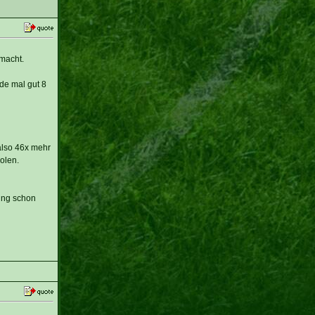
macht.
de mal gut 8
also 46x mehr
olen.
tung schon