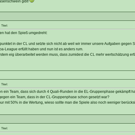
rasenschwein gibt!
Titel:
lien hat den Spieß umgedreht:
epunktet in der CL und setzte sich nicht ab weil wir immer unsere Aufgaben gegen 
-League erfüllt haben und nun ist es anders rum.
stem eig überarbeitet werden muss, dass zumidest die CL mehr wertschätzung erfä
Titel:
en ein Team, dass sich durch 4 Quali-Runden in die EL-Gruppenphase gekämpft hat
 gegen ein Team, dass in der CL-Gruppenphase schon gesetzt war?
r mit 50% in die Wertung, wieso sollte man die Spiele also noch weniger berücks
Titel: