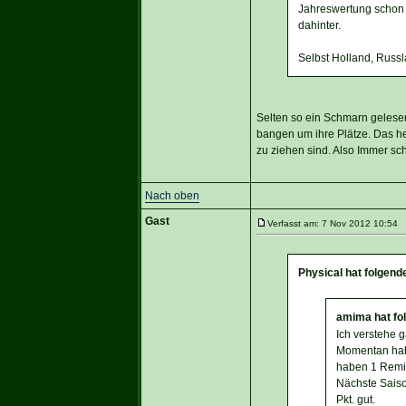
Jahreswertung schon 
dahinter.
Selbst Holland, Russ
Selten so ein Schmarn gelesen
bangen um ihre Plätze. Das he
zu ziehen sind. Also Immer schö
Nach oben
Gast
Verfasst am: 7 Nov 2012 10:54 T
Physical hat folgend
amima hat fo
Ich verstehe 
Momentan habe
haben 1 Remi
Nächste Saiso
Pkt. gut.