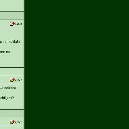
Schalakaklala
hrt im
 niedriger
ichtigen?