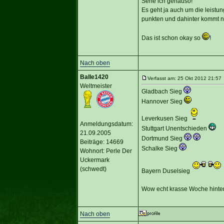
Sehe ich genauso!
Es geht ja auch um die leistun
punkten und dahinter kommt n
Das ist schon okay so
!
Nach oben
Balle1420
Verfasst am: 25 Okt 2012 21:57 
Weltmeister
Gladbach Sieg
Hannover Sieg
Leverkusen Sieg
Anmeldungsdatum:
Stuttgart Unentschieden
21.09.2005
Dortmund Sieg
Beiträge: 14669
Schalke Sieg
Wohnort: Perle Der
Uckermark
(schwedt)
Bayern Duselsieg
Wow echt krasse Woche hinter
Nach oben