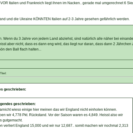
VOR Italien und Frankreich liegt ihnen im Nacken.. gerade mal umgerechnet 6 Si
land und die Ukraine KÖNNTEN Italien auf 2-3 Jahre gesehen gefährlich werden.
. Wenn du 3 Jahre von jedem Land abziehst, sind natürlich alle näher bei einande
isst aber nicht, dass es dann eng wird, das liegt nur daran, dass dann 2 Jährchen
n den Ball flach halten...
itel:
es geschrieben:
lgendes geschrieben:
garnicht wieso einige hier meinen das wir England nicht einholen können.
n wir 4,778 Pkt. Rückstand. Vor der Saison waren es 4,849. Heisst also wir
s gutgemacht.
n verliert England 15,000 und wir nur 12,687.. somit machen wir nochmal 2,313