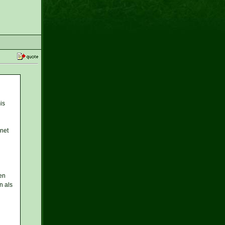
is
hnet
en
n als