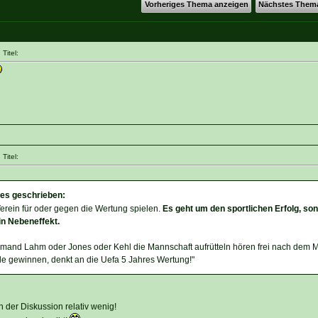
Vorheriges Thema anzeigen
Nächstes Them
Titel:
Titel:
es geschrieben:
erein für oder gegen die Wertung spielen.
Es geht um den sportlichen Erfolg, son
ein Nebeneffekt.
emand Lahm oder Jones oder Kehl die Mannschaft aufrütteln hören frei nach dem M
le gewinnen, denkt an die Uefa 5 Jahres Wertung!"
 der Diskussion relativ wenig!