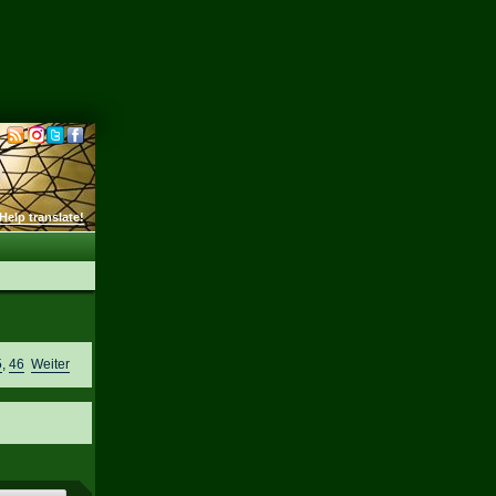
Help translate!
5
,
46
Weiter