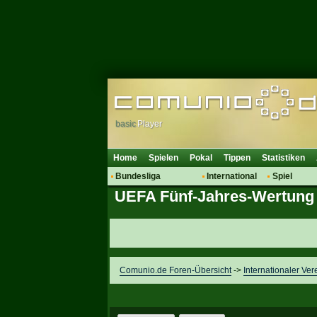
basic
Player
Home
Spielen
Pokal
Tippen
Statistiken
Bundesliga
International
Spiel
UEFA Fünf-Jahres-Wertung - 
Hot News
Vereine
Regeln & 
Talk
WM 2014
Mitglieder
Spielanalyse
Vereinsdiskussion
Vereinsfragen
Comunio.de Foren-Übersicht
->
Internationaler Ver