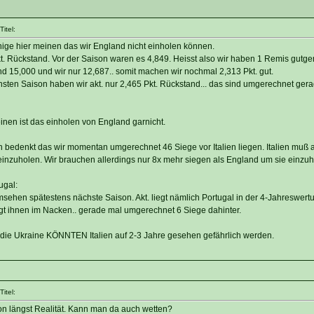
itel:
inige hier meinen das wir England nicht einholen können.
. Rückstand. Vor der Saison waren es 4,849. Heisst also wir haben 1 Remis gutge
nd 15,000 und wir nur 12,687.. somit machen wir nochmal 2,313 Pkt. gut.
hsten Saison haben wir akt. nur 2,465 Pkt. Rückstand... das sind umgerechnet gera
inen ist das einholen von England garnicht.
n bedenkt das wir momentan umgerechnet 46 Siege vor Italien liegen. Italien muß 
einzuholen. Wir brauchen allerdings nur 8x mehr siegen als England um sie einzuh
ugal:
umsehen spätestens nächste Saison. Akt. liegt nämlich Portugal in der 4-Jahreswer
egt ihnen im Nacken.. gerade mal umgerechnet 6 Siege dahinter.
 die Ukraine KÖNNTEN Italien auf 2-3 Jahre gesehen gefährlich werden.
itel:
hon längst Realität. Kann man da auch wetten?