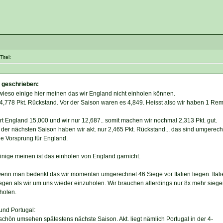
itel:
 geschrieben:
 wieso einige hier meinen das wir England nicht einholen können.
,778 Pkt. Rückstand. Vor der Saison waren es 4,849. Heisst also wir haben 1 Rem
rt England 15,000 und wir nur 12,687.. somit machen wir nochmal 2,313 Pkt. gut.
 der nächsten Saison haben wir akt. nur 2,465 Pkt. Rückstand... das sind umgerec
e Vorsprung für England.
einige meinen ist das einholen von England garnicht.
 wenn man bedenkt das wir momentan umgerechnet 46 Siege vor Italien liegen. Itali
gen als wir um uns wieder einzuholen. Wir brauchen allerdings nur 8x mehr siege
holen.
 und Portugal:
z schön umsehen spätestens nächste Saison. Akt. liegt nämlich Portugal in der 4-