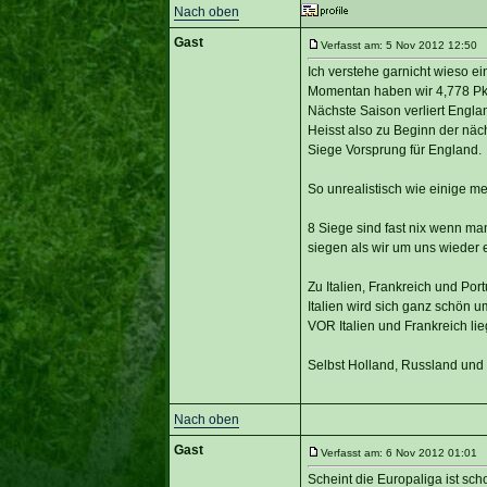
Nach oben
Gast
Verfasst am: 5 Nov 2012 12:50 T
Ich verstehe garnicht wieso e
Momentan haben wir 4,778 Pkt
Nächste Saison verliert Engla
Heisst also zu Beginn der näc
Siege Vorsprung für England.
So unrealistisch wie einige me
8 Siege sind fast nix wenn ma
siegen als wir um uns wieder 
Zu Italien, Frankreich und Port
Italien wird sich ganz schön 
VOR Italien und Frankreich li
Selbst Holland, Russland und
Nach oben
Gast
Verfasst am: 6 Nov 2012 01:01 T
Scheint die Europaliga ist sc