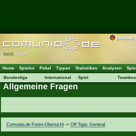
Bundesli
basic
Player
Home
Spielen
Pokal
Tippen
Statistiken
Analysen
Spie
Bundesliga
International
Spiel
Teambes
Allgemeine Fragen
Hot News
Vereine
Regeln & Tipps
Bewertu
Talk
WM 2014
Mitgliedersuche
Transfer
Spielanalyse
Aufstellu
Vereinsdiskussion
Saisonü
Vereinsfragen
Comunio.de Foren-Übersicht
->
Off Topic General