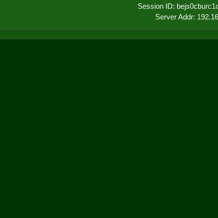
Session ID: bejs0cburc1
Server Addr: 192.1