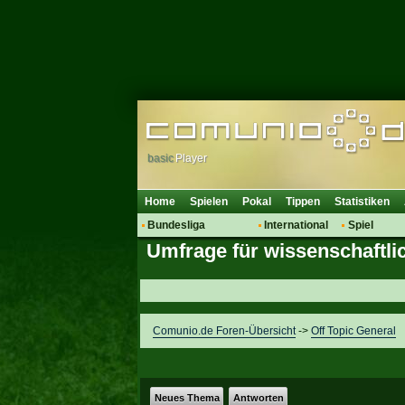
basic
Player
Home
Spielen
Pokal
Tippen
Statistiken
Bundesliga
International
Spiel
Umfrage für wissenschaftlic
Hot News
Vereine
Regeln & 
Talk
WM 2014
Mitglieder
Spielanalyse
Vereinsdiskussion
Comunio.de Foren-Übersicht
->
Off Topic General
Vereinsfragen
Neues Thema
Antworten