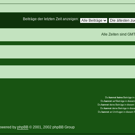
Beiträge der letzten Zeit anzeigen:
Alle Zeiten sind GM
Du
kannst keine
Beiträge in
Du
kannst
auf Beiträge in dies
Du
kannst
deine Beiträge in diese
Du
kannst
deine Beiträge in die
Du
kannst
an Umfragen in diesem
owered by
phpBB
© 2001, 2002 phpBB Group