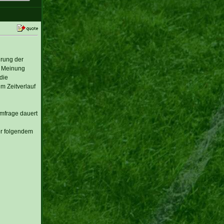
hrung der
e Meinung
die
m Zeitverlauf
mfrage dauert
er folgendem