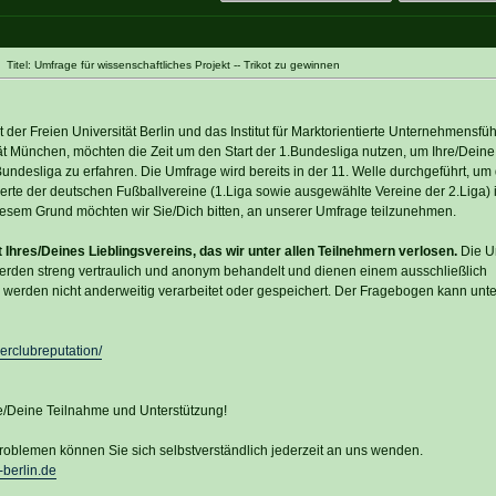
itel: Umfrage für wissenschaftliches Projekt -- Trikot zu gewinnen
der Freien Universität Berlin und das Institut für Marktorientierte Unternehmensfü
ät München, möchten die Zeit um den Start der 1.Bundesliga nutzen, um Ihre/Dein
undesliga zu erfahren. Die Umfrage wird bereits in der 11. Welle durchgeführt, um 
rte der deutschen Fußballvereine (1.Liga sowie ausgewählte Vereine der 2.Liga) i
esem Grund möchten wir Sie/Dich bitten, an unserer Umfrage teilzunehmen.
t Ihres/Deines Lieblingsvereins, das wir unter allen Teilnehmern verlosen.
Die U
werden streng vertraulich und anonym behandelt und dienen einem ausschließlich
 werden nicht anderweitig verarbeitet oder gespeichert. Der Fragebogen kann unt
erclubreputation/
re/Deine Teilnahme und Unterstützung!
oblemen können Sie sich selbstverständlich jederzeit an uns wenden.
berlin.de