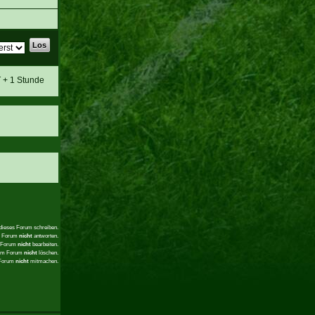
T + 1 Stunde
 dieses Forum schreiben.
em Forum
nicht
antworten.
m Forum
nicht
bearbeiten.
sem Forum
nicht
löschen.
 Forum
nicht
mitmachen.