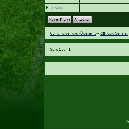
Nach oben
Neues Thema
Antworten
Comunio.de Foren-Übersicht
->
Off Topic General
Seite
1
von
1
P