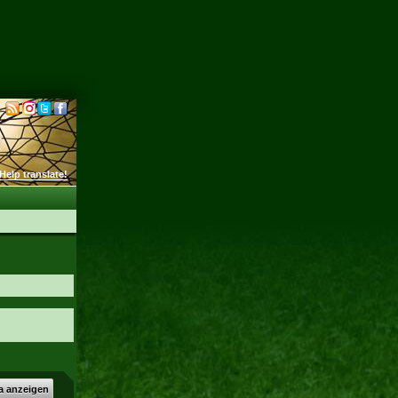
Help translate!
a anzeigen