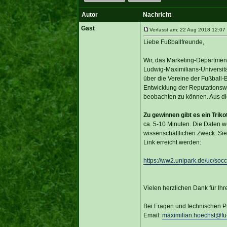
Autor
Nachricht
Gast
Verfasst am: 22 Aug 2018 12:07 T
Liebe Fußballfreunde,
Wir, das Marketing-Department 
Ludwig-Maximilians-Universit
über die Vereine der Fußball-B
Entwicklung der Reputationswe
beobachten zu können. Aus di
Zu gewinnen gibt es ein Triko
ca. 5-10 Minuten. Die Daten 
wissenschaftlichen Zweck. Sie
Link erreicht werden:
https://ww2.unipark.de/uc/socc
Vielen herzlichen Dank für Ih
Bei Fragen und technischen Pr
Email:
maximilian.hoechst@fu-