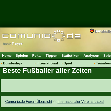
Bundesli
basic
Player
Home
Spielen
Pokal
Tippen
Statistiken
Analysen
Spie
Bundesliga
International
Spiel
Teambes
Beste Fußballer aller Zeiten
Hot News
Vereine
Regeln & Tipps
Bewertu
Talk
WM 2014
Mitgliedersuche
Transfer
Spielanalyse
Aufstellu
Vereinsdiskussion
Saisonü
Vereinsfragen
Comunio.de Foren-Übersicht
->
Internationaler Vereinsfußball