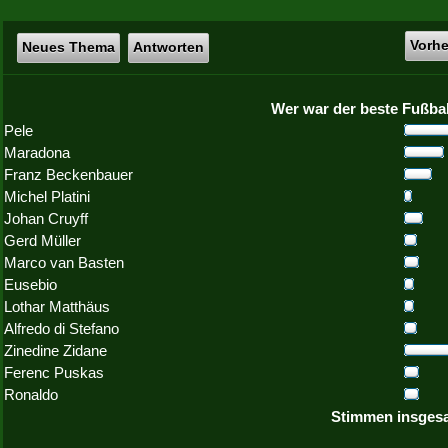
Vorh
Neues Thema
Antworten
Wer war der beste Fußball
Pele
Maradona
Franz Beckenbauer
Michel Platini
Johan Cruyff
Gerd Müller
Marco van Basten
Eusebio
Lothar Matthäus
Alfredo di Stefano
Zinedine Zidane
Ferenc Puskas
Ronaldo
Stimmen insgesa