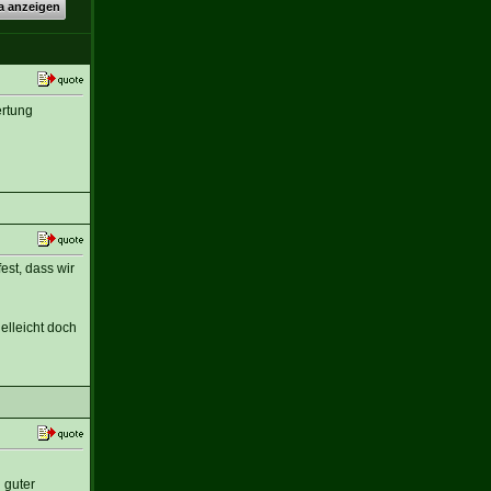
a anzeigen
ertung
est, dass wir
elleicht doch
 guter