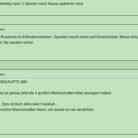
reiwillig nach 3 Spielen nach Hause gefahren sind.
tel:
r Russland im Elfmeterschießen. Spanien macht einen auf Deutschland. Miese Kör
t. Sie wurden erlöst.
tel:
e.. GEKAUFTE WM
s es genau jetzt die 4 großen Mannschaften total versagen haben..
 Das ist doch alles kein Fussball..
solche Mannschaften feiern, ich werde es nie verstehen.