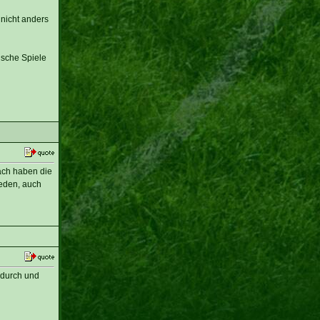
 nicht anders
lsche Spiele
ach haben die
ieden, auch
 durch und