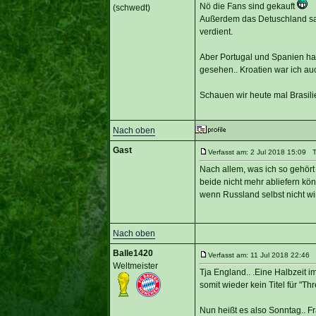
Nö die Fans sind gekauft
(schwedt)
Außerdem das Detuschland sang 
verdient.
Aber Portugal und Spanien habe
gesehen.. Kroatien war ich au
Schauen wir heute mal Brasilie
Nach oben
Gast
Verfasst am: 2 Jul 2018 15:09 Ti
Nach allem, was ich so gehört
beide nicht mehr abliefern kö
wenn Russland selbst nicht wir
Nach oben
Balle1420
Verfasst am: 11 Jul 2018 22:46 T
Weltmeister
Tja England.. .Eine Halbzeit i
somit wieder kein Titel für "Thr
Nun heißt es also Sonntag.. Fr