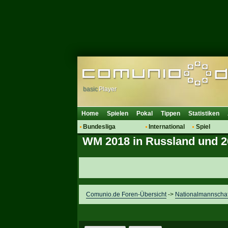
basic
Player
Home
Spielen
Pokal
Tippen
Statistiken
Bundesliga
International
Spiel
WM 2018 in Russland und 20
Hot News
Vereine
Regeln & 
Talk
WM 2014
Mitglieder
Spielanalyse
Vereinsdiskussion
Vereinsfragen
Comunio.de Foren-Übersicht
->
Nationalmannscha