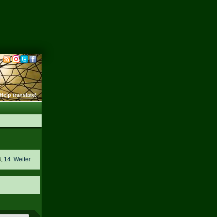
Help translate!
3
,
14
Weiter