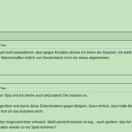
itel:
upt nicht sympathisch, aber gegen Kroatien drücke ich ihnen die Daumen. Ich weiß 
te Mannschaften östlich von Deutschland noch nie etwas abgewinnen.
itel:
n Tipp und ich bleibe auch jetzt dabei! Die machen es.
entlich erst durch diese Zeitschinderei gegen Belgien. Ganz ehrlich, dass hätte B
ind ich das trotzdem nicht.
r insgesamt eher schwach. Weiß garnicht wodran es lag... auch gestern: das lief d
atien wieder so ins Spiel kommen?