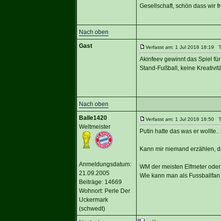
Gesellschaft, schön dass wir f
Nach oben
Gast
Verfasst am: 1 Jul 2018 18:19 Ti
Akinfeev gewinnt das Spiel fü
Stand-Fußball, keine Kreativitä
Nach oben
Balle1420
Verfasst am: 1 Jul 2018 18:50 Ti
Weltmeister
Putin hatte das was er wollt
Kann mir niemand erzählen, da
Anmeldungsdatum:
WM der meisten Elfmeter oder..
21.09.2005
Wie kann man als Fussballfan 
Beiträge: 14669
Wohnort: Perle Der
Uckermark
(schwedt)