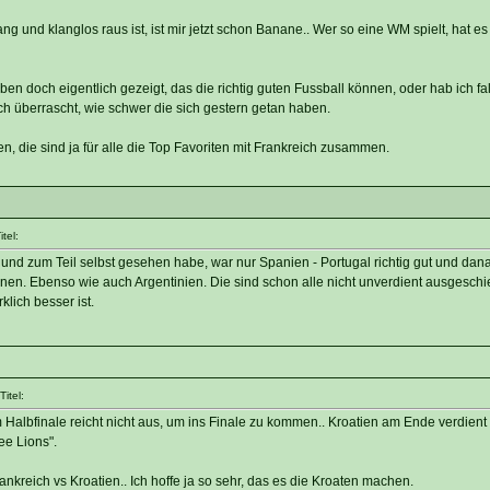
und klanglos raus ist, ist mir jetzt schon Banane.. Wer so eine WM spielt, hat es
n doch eigentlich gezeigt, das die richtig guten Fussball können, oder hab ich fa
ch überrascht, wie schwer die sich gestern getan haben.
n, die sind ja für alle die Top Favoriten mit Frankreich zusammen.
tel:
 und zum Teil selbst gesehen habe, war nur Spanien - Portugal richtig gut und dan
nnen. Ebenso wie auch Argentinien. Die sind schon alle nicht unverdient ausgesch
klich besser ist.
itel:
m Halbfinale reicht nicht aus, um ins Finale zu kommen.. Kroatien am Ende verdient
ee Lions".
ankreich vs Kroatien.. Ich hoffe ja so sehr, das es die Kroaten machen.