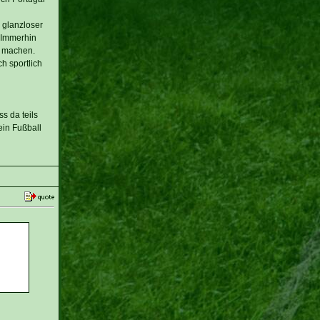
 glanzloser
 Immerhin
t machen.
h sportlich
s da teils
ein Fußball