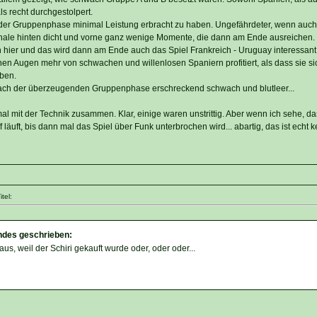
s recht durchgestolpert.
der Gruppenphase minimal Leistung erbracht zu haben. Ungefährdeter, wenn auch
inale hinten dicht und vorne ganz wenige Momente, die dann am Ende ausreichen.
hier und das wird dann am Ende auch das Spiel Frankreich - Uruguay interessan
en Augen mehr von schwachen und willenlosen Spaniern profitiert, als dass sie sic
aben.
nach der überzeugenden Gruppenphase erschreckend schwach und blutleer...
mal mit der Technik zusammen. Klar, einige waren unstrittig. Aber wenn ich sehe, das
läuft, bis dann mal das Spiel über Funk unterbrochen wird... abartig, das ist echt k
tel:
ndes geschrieben:
raus, weil der Schiri gekauft wurde oder, oder oder...