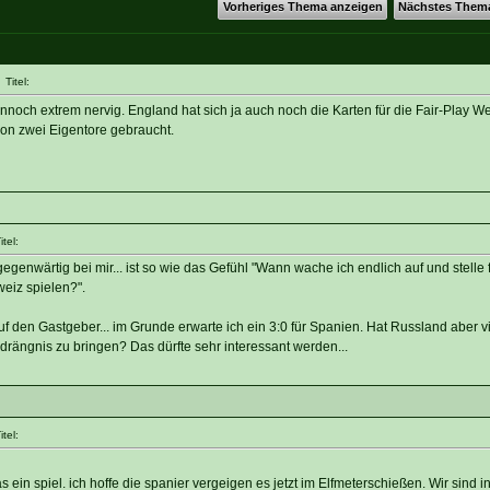
Vorheriges Thema anzeigen
Nächstes Them
Titel:
nnoch extrem nervig. England hat sich ja auch noch die Karten für die Fair-Play W
hon zwei Eigentore gebraucht.
tel:
egenwärtig bei mir... ist so wie das Gefühl "Wann wache ich endlich auf und stelle f
weiz spielen?".
f den Gastgeber... im Grunde erwarte ich ein 3:0 für Spanien. Hat Russland aber vi
drängnis zu bringen? Das dürfte sehr interessant werden...
tel:
ein spiel. ich hoffe die spanier vergeigen es jetzt im Elfmeterschießen. Wir sind in