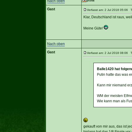
Nach oben
Gast
Verfasst am: 2 Jul 2018 05:06 Ti
Klar, Deutschland ist raus, wei
Meine Güte!
Nach oben
Gast
Verfasst am: 2 Jul 2018 08:06 Ti
Balle1420 hat folge
Putin hatte das was 
Kann mir niemand erzä
WM der meisten Elfmete
Wie kann man als Fuss
gekauft von mir aus, das ist j
bislang hat das 1/8 Finale vo