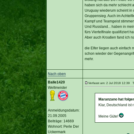
haben sich da mehr schlecht al
Uruguay wiederum scheint in 
Gruppensieg. Auch im Achtelf
Kampf und Teamgeist stimmen 
Und Russland... haben in mein
fürs Viertelfinale qualifiziert h
Aber auch Kroatien fand ich 
die Elfer liegen auch einfach 
schon wieder der Gegenangriff 
mehr.
Nach oben
Balle1420
Verfasst am: 2 Jul 2018 12:39 Ti
Weltmeister
Maranzano hat folge
Klar, Deutschland ist 
Anmeldungsdatum:
21.09.2005
Meine Güte!
Beiträge: 14669
Wohnort: Perle Der
Uckermark