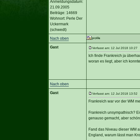
Anmeldungsdatum:
21.09.2005
Beiträge: 14669
Wohnort: Perle Der
Uckermark
(schwedt)
Nach oben
Gast
Verfasst am: 12 Jul 2018 10:27 T
Ich finde Frankreich ja überha
woran es liegt, aber ich konn
Nach oben
Gast
Verfasst am: 12 Jul 2018 13:52 T
Frankreich war vor der WM mei
Frankreich unsympathisch? Eig
genauso gemacht, aber schön f
Fand das Niveau dieser WM abe
England, warum lässt man Kro