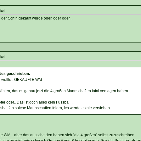
tel:
l der Schiri gekauft wurde oder, oder oder...
tel:
ndes geschrieben:
er wollte.. GEKAUFTE WM
hlen, das es genau jetzt die 4 großen Mannschaften total versagen haben..
r oder.. Das ist doch alles kein Fussball..
ballfan solche Mannschaften feiern, ich werde es nie verstehen.
ede WM... aber das ausscheiden haben sich "die 4 großen" selbst zuzuschreiben.
r allem gezeigt, wie schwach Gruppe A und B besetzt waren. Sowohl Spanien, als a