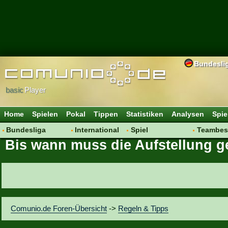
Bundesli
basic
Player
Home
Spielen
Pokal
Tippen
Statistiken
Analysen
Spie
Bundesliga
International
Spiel
Teambes
Bis wann muss die Aufstellung g
Hot News
Vereine
Regeln & Tipps
Bewertu
Talk
WM 2014
Mitgliedersuche
Transfer
Spielanalyse
Aufstellu
Vereinsdiskussion
Saisonü
Vereinsfragen
Comunio.de Foren-Übersicht
->
Regeln & Tipps