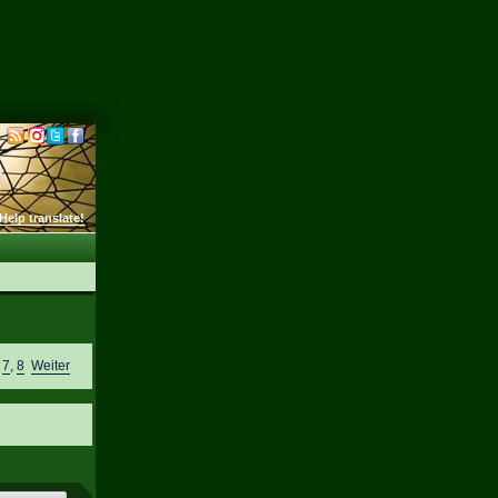
Help translate!
,
7
,
8
Weiter