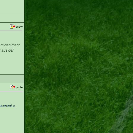
ihm den mehr
g aus der
Daumen! ✊