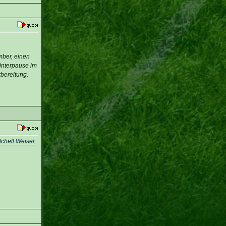
mber, einen
interpause im
bereitung.
chell Weiser,