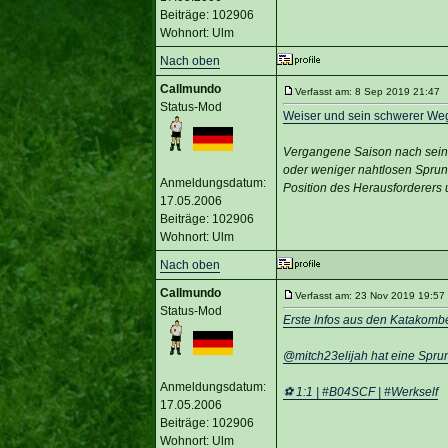
Beiträge: 102906
Wohnort: Ulm
Nach oben
Callmundo
Verfasst am: 8 Sep 2019 21:47 T
Status-Mod
Weiser und sein schwerer We
Vergangene Saison nach seine
oder weniger nahtlosen Sprung
Anmeldungsdatum:
Position des Herausforderers 
17.05.2006
Beiträge: 102906
Wohnort: Ulm
Nach oben
Callmundo
Verfasst am: 23 Nov 2019 19:57 
Status-Mod
Erste Infos aus den Katakomb
@mitch23elijah hat eine Sprun
Anmeldungsdatum:
⚽️ 1:1 | #B04SCF | #Werkself
17.05.2006
Beiträge: 102906
Wohnort: Ulm