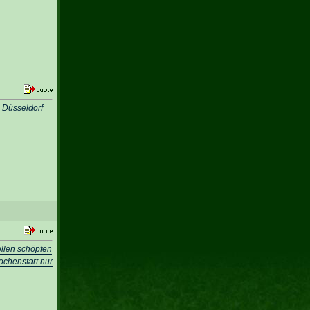
n Düsseldorf
ollen schöpfen
chenstart nur