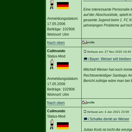
Eine interessante Personalie 
auf der Abschussliste, spielt 
Anmeldungsdatum:
gesamte Jugend beim 1. FC Köl
17.05.2006
jahrelangen Probleme auf rec
Beiträge: 102906
Wohnort: Ulm
Nach oben
Callmundo
Verfasst am: 27 Nov 2020 19:40 
Status-Mod
🗯️ℹ️ Bayer: Weiser will bleiben
Mitchell Weiser hat noch imme
Rechtsverteidiger Santiago Ari
Anmeldungsdatum:
Bericht zufolge wäre man bei 
17.05.2006
Beiträge: 102906
Wohnort: Ulm
Nach oben
Callmundo
Verfasst am: 4 Jan 2021 23:08 T
Status-Mod
🗯️ℹ️ Schalke denkt an Weiser
Julian Korb ist nicht die einzi