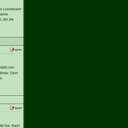
yer Leverkusen
 seine
, der die
falls von
 Winter. Dem
n.
tel hat. Nach