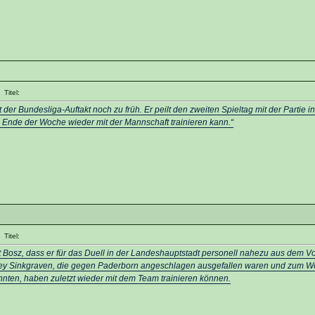
Titel:
er Bundesliga-Auftakt noch zu früh. Er peilt den zweiten Spieltag mit der Partie i
ch Ende der Woche wieder mit der Mannschaft trainieren kann.“
Titel:
mt Bosz, dass er für das Duell in der Landeshauptstadt personell nahezu aus dem V
ley Sinkgraven, die gegen Paderborn angeschlagen ausgefallen waren und zum Wo
onnten, haben zuletzt wieder mit dem Team trainieren können.