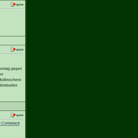
Sonntag gegen
en
elfußknochens
ividuelles
ein Comeback