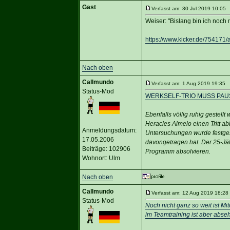
Gast
Verfasst am: 30 Jul 2019 10:05 T
Weiser: "Bislang bin ich noch
https://www.kicker.de/754171/
Nach oben
Callmundo
Verfasst am: 1 Aug 2019 19:35 T
Status-Mod
WERKSELF-TRIO MUSS PAU
Ebenfalls völlig ruhig gestell
Heracles Almelo einen Tritt 
Anmeldungsdatum:
Untersuchungen wurde festgest
17.05.2006
davongetragen hat. Der 25-Jäh
Beiträge: 102906
Programm absolvieren.
Wohnort: Ulm
Nach oben
Callmundo
Verfasst am: 12 Aug 2019 18:28 
Status-Mod
Noch nicht ganz so weit ist Mi
im Teamtraining ist aber abse