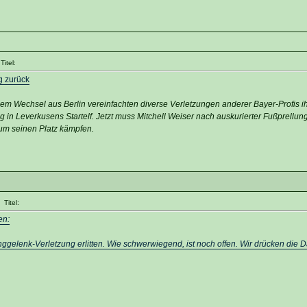
itel:
g zurück
m Wechsel aus Berlin vereinfachten diverse Verletzungen anderer Bayer-Profis 
 in Leverkusens Startelf. Jetzt muss Mitchell Weiser nach auskurierter Fußprellun
um seinen Platz kämpfen.
Titel:
en:
ggelenk-Verletzung erlitten. Wie schwerwiegend, ist noch offen. Wir drücken die 