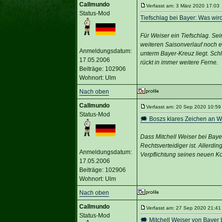
Callmundo
Verfasst am: 3 März 2020 17:03 
Status-Mod
Tiefschlag bei Bayer: Was wir
Für Weiser ein Tiefschlag. Se
weiteren Saisonverlauf noch ei
Anmeldungsdatum:
unterm Bayer-Kreuz liegt. Sch
17.05.2006
rückt in immer weitere Ferne.
Beiträge: 102906
Wohnort: Ulm
Nach oben
Callmundo
Verfasst am: 20 Sep 2020 10:59 
Status-Mod
🗯️ Boszs klares Zeichen an W
Dass Mitchell Weiser bei Bayer
Rechtsverteidiger ist. Allerdi
Anmeldungsdatum:
Verpflichtung seines neuen K
17.05.2006
Beiträge: 102906
Wohnort: Ulm
Nach oben
Callmundo
Verfasst am: 27 Sep 2020 21:41 
Status-Mod
🗯️ Mitchell Weiser von Bayer