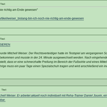
itel:
 nie richtig am Ende gewesen"
artikel/weiser_bislang-bin-ich-noch-nie-richtig-am-ende-gewesen
itel:
SIEREN
t wurde Mitchell Weiser. Der Rechtsverteidiger hatte im Testspiel am vergangenen 
abbekommen und musste in der 24. Minute ausgewechselt werden. Nach eingehend
ellt, dass er eine schmerzhafte Prellung im Bereich der Fußsohle und eines Mitt
rige muss ein paar Tage einen Spezialschuh tragen und wird anschließend ein ind
Titel:
tchell Weiser. Er arbeitet aktuell noch individuell mit Reha-Trainer Daniel Jouvin, 
hbar.