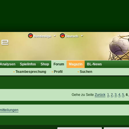
Bundesliga
Deutsch
Analysen
Spielinfos
Shop
Forum
Magazin
BL-News
Teambesprechung
Profil
Suchen
Anmelden
Tipps
Bewertungen
suche
Transfers & Co.
FAQ
Aufstellung
Support
Gehe zu Seite
Zurück
1
,
2
,
3
,
4
,
5
,
6
Saisonübergang
mitteilungen