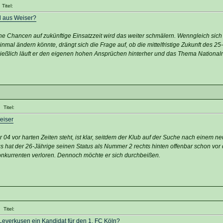
Titel:
d aus Weiser?
ine Chancen auf zukünftige Einsatzzeit wird das weiter schmälern. Wenngleich sich
nmal ändern könnte, drängt sich die Frage auf, ob die mittelfristige Zukunft des 25
ließlich läuft er den eigenen hohen Ansprüchen hinterher und das Thema Nationa
Titel:
eiser
 04 vor harten Zeiten steht, ist klar, seitdem der Klub auf der Suche nach einem n
ngs hat der 26-Jährige seinen Status als Nummer 2 rechts hinten offenbar schon vor 
onkurrenten verloren. Dennoch möchte er sich durchbeißen.
Titel:
 Leverkusen ein Kandidat für den 1. FC Köln?