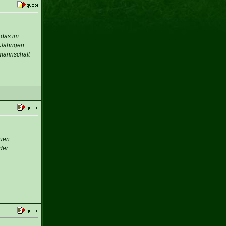
 das im
-Jährigen
lmannschaft
euen
der