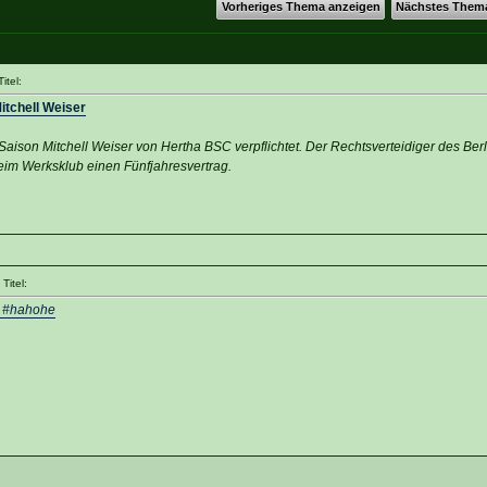
Vorheriges Thema anzeigen
Nächstes Them
itel:
itchell Weiser
ison Mitchell Weiser von Hertha BSC verpflichtet. Der Rechtsverteidiger des Berl
eim Werksklub einen Fünfjahresvertrag.
Titel:
! #hahohe