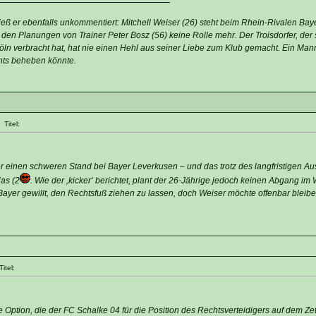
ließ er ebenfalls unkommentiert: Mitchell Weiser (26) steht beim Rhein-Rivalen Ba
in den Planungen von Trainer Peter Bosz (56) keine Rolle mehr. Der Troisdorfer, der
n verbracht hat, hat nie einen Hehl aus seiner Liebe zum Klub gemacht. Ein Mann
hts beheben könnte.
Titel:
r einen schweren Stand bei Bayer Leverkusen – und das trotz des langfristigen Aus
as (2
. Wie der ‚kicker‘ berichtet, plant der 26-Jährige jedoch keinen Abgang im
Bayer gewillt, den Rechtsfuß ziehen zu lassen, doch Weiser möchte offenbar bleibe
itel:
ge Option, die der FC Schalke 04 für die Position des Rechtsverteidigers auf dem Zet