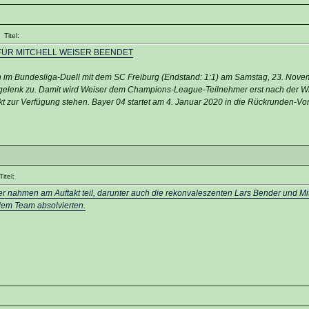
Titel:
FÜR MITCHELL WEISER BEENDET
h im Bundesliga-Duell mit dem SC Freiburg (Endstand: 1:1) am Samstag, 23. Nove
gelenk zu. Damit wird Weiser dem Champions-League-Teilnehmer erst nach der W
 zur Verfügung stehen. Bayer 04 startet am 4. Januar 2020 in die Rückrunden-Vor
itel:
er nahmen am Auftakt teil, darunter auch die rekonvaleszenten Lars Bender und Mit
dem Team absolvierten.