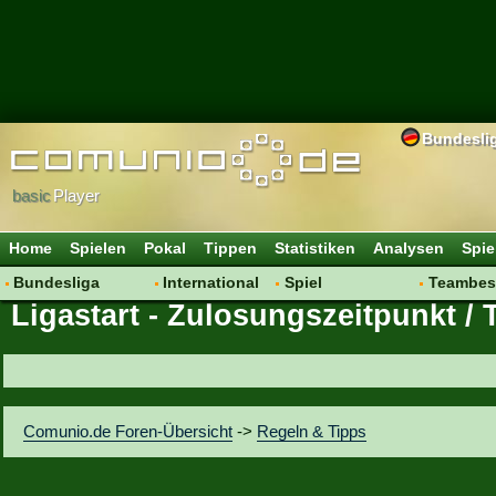
Bundesli
basic
Player
Home
Spielen
Pokal
Tippen
Statistiken
Analysen
Spie
Bundesliga
International
Spiel
Teambes
Ligastart - Zulosungszeitpunkt / 
Hot News
Vereine
Regeln & Tipps
Bewertu
Talk
WM 2014
Mitgliedersuche
Transfer
Spielanalyse
Aufstellu
Vereinsdiskussion
Saisonü
Comunio.de Foren-Übersicht
->
Regeln & Tipps
Vereinsfragen