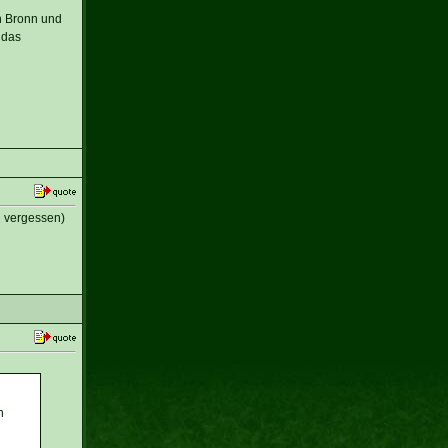
n Bronn und
 das
n vergessen)
n