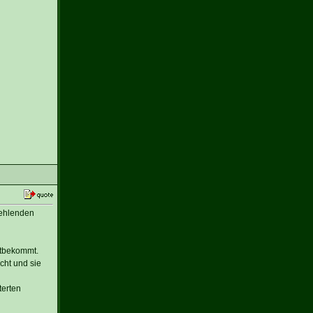
fehlenden
itbekommt.
cht und sie
terten