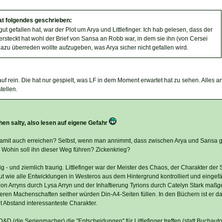
at folgendes geschrieben:
ut gefallen hat, war der Plot um Arya und Littlefinger. Ich hab gelesen, dass der
ersteckt hat wohl der Brief von Sansa an Robb war, in dem sie ihn (von Cersei
zu überreden wollte aufzugeben, was Arya sicher nicht gefallen wird.
auf rein. Die hat nur gespielt, was LF in dem Moment erwartet hat zu sehen. Alles a
tellen.
hen salty, also lesen auf eigene Gefahr
 damit auch erreichen? Selbst, wenn man annimmt, dass zwischen Arya und Sansa 
ohin soll ihn dieser Weg führen? Zickenkrieg?
g - und ziemlich traurig. Littlefinger war der Meister des Chaos, der Charakter der 
t wie alle Entwicklungen in Westeros aus dem Hintergrund kontrolliert und eingefäd
on Arryns durch Lysa Arryn und der Inhaftierung Tyrions durch Catelyn Stark maßg
nderen Machenschaften seither würden Din-A4-Seiten füllen. In den Büchern ist er 
t Abstand interessanteste Charakter.
t D&D (die Serienmacher) die "Entscheidungen" für Littlefinger treffen (statt Buchau