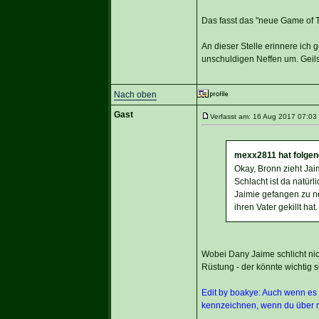
Das fasst das "neue Game of
An dieser Stelle erinnere ich 
unschuldigen Neffen um. Geilst
Nach oben
Gast
Verfasst am: 16 Aug 2017 07:03 
mexx2811 hat folgen
Okay, Bronn zieht Ja
Schlacht ist da natür
Jaimie gefangen zu ne
ihren Vater gekillt hat.
Wobei Dany Jaime schlicht ni
Rüstung - der könnte wichtig s
Edit by boakye: Auch wenn es 
kennzeichnen, wenn du über m