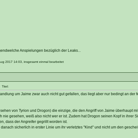
irgendwelche Anspielungen bezüglich der Leaks...
Aug 2017 14:03, insgesamt einmal bearbeitet
Titel:
andlung um Jaime zwar auch nicht gut gefallen, das liegt aber nur bedingt an der 
esehen von Tyrion und Drogon) die einzige, die den Angriff von Jaime überhaupt m
h nie gesehen, weiß also nicht wer er ist. Zudem hat Drogon seinen Kopf in ihrer Si
, dass der Angreifer gegrillt worden ist.
nach sicherlich in erster Linie um ihr verletztes "Kind" und nicht um den geschei