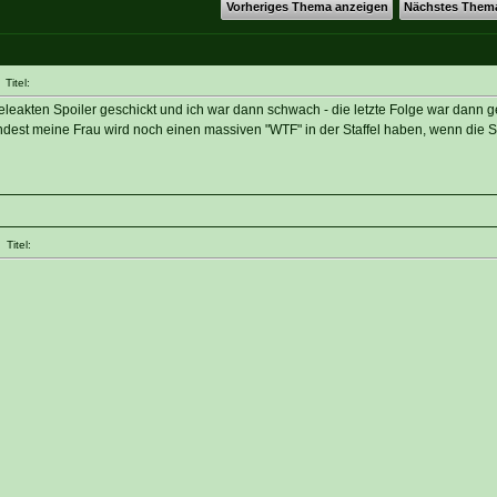
Vorheriges Thema anzeigen
Nächstes Them
Titel:
eleakten Spoiler geschickt und ich war dann schwach - die letzte Folge war dann g
dest meine Frau wird noch einen massiven "WTF" in der Staffel haben, wenn die Spo
Titel: