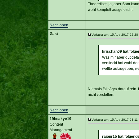
Theoretisch ja, aber Sam kann
wohl komplett ausgelöscht.
Nach oben
Gast
Verfasst am: 15 Aug 2017 22:28 
krischan09 hat folg
Was mir aber gut gefal
versteckt hat wohl de
wollte aufzugeben, was
Niemals fällt Arya darauf rein
nicht vorstellen.
Nach oben
19boakye19
Verfasst am: 15 Aug 2017 23:11 
Content
Management
rajonr15 hat folgend