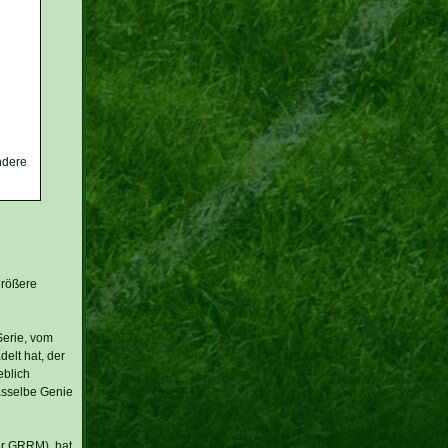
ndere
größere
Serie, vom
elt hat, der
eblich
dasselbe Genie
tor GRRM), hat