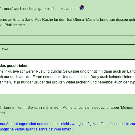
 Thrones" auch nochmal ganz treffend zusammen
gerne an Ellaria Sand: Aus Rache für den Tod Oberyn Martells bringt sie dessen gel
e Plotline ever.
Titel:
des geschrieben:
ime inklusive schwerer Rüstung durchs Gewässer und bringt ihn dann auch an Land
lich nur noch aus der Ferne erkennbar. Und natürlich hat Dany auch keinerlei Intere
hmen, ist ja nur der Bruder der größten Widersacherin und nebenbei auch der Typ
cht kennen kann. Sie kann sich in dem Moment höchstens gedacht haben "Mutiger K
ein".
nur Andeutungen sind und die Leaks nicht zwangsläufig zutreffen müssen, bitte z
ögliche Plotausgänge schreibst (wie unten).