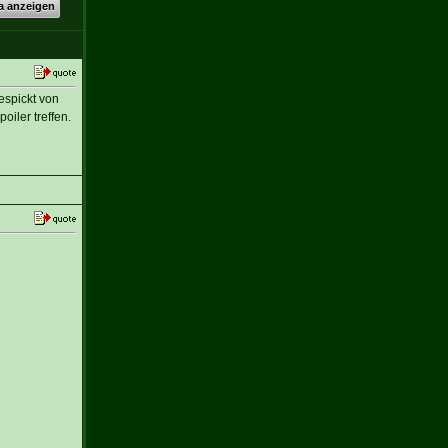
a anzeigen
espickt von
iler treffen.