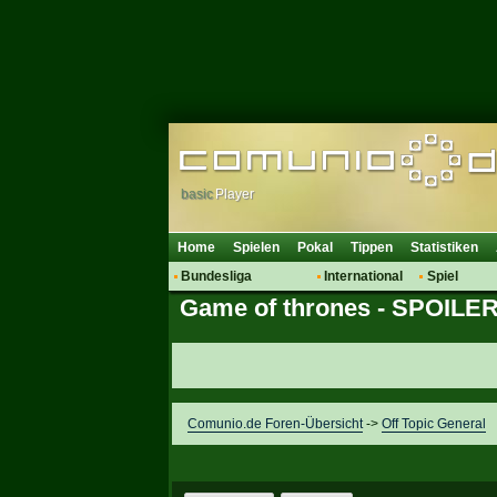
basic
Player
Home
Spielen
Pokal
Tippen
Statistiken
Bundesliga
International
Spiel
Game of thrones - SPOIL
Hot News
Vereine
Regeln & 
Talk
WM 2014
Mitglieder
Spielanalyse
Vereinsdiskussion
Vereinsfragen
Comunio.de Foren-Übersicht
->
Off Topic General