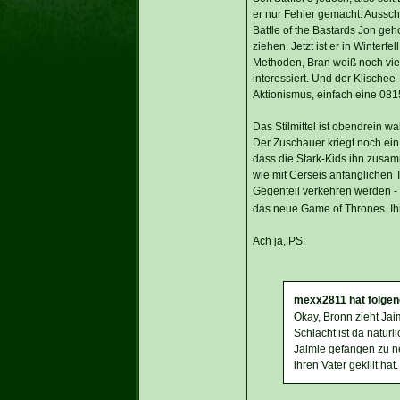
er nur Fehler gemacht. Aussch
Battle of the Bastards Jon geh
ziehen. Jetzt ist er in Winter
Methoden, Bran weiß noch viel 
interessiert. Und der Klischee
Aktionismus, einfach eine 0815
Das Stilmittel ist obendrein w
Der Zuschauer kriegt noch ein 
dass die Stark-Kids ihn zusamm
wie mit Cerseis anfänglichen 
Gegenteil verkehren werden - D
das neue Game of Thrones. Ih
Ach ja, PS:
mexx2811 hat folgen
Okay, Bronn zieht Ja
Schlacht ist da natür
Jaimie gefangen zu ne
ihren Vater gekillt hat.