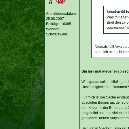
krischan09 h
Anmeldungsdatum:
Was mir aber g
25.08.2007
Brief den LF v
Beiträge: 16365
gewzungen) da
Wohnort:
Schwarzwald
Niemals fällt Arya dar
kann ich mir nicht vors
Bin hier mal wieder ein bissc
Was genau sollte Littlefinger
Unstimmigkeiten aufkommen? W
Für mich ist die Sache eindeuti
absoluten Beginn an, der so gu
den Krieg mit der Ermordung J
eingeleitet hat - die vielen a
geblieben, neben Varys der mi
Seit Staffel 5 jedoch, also sei