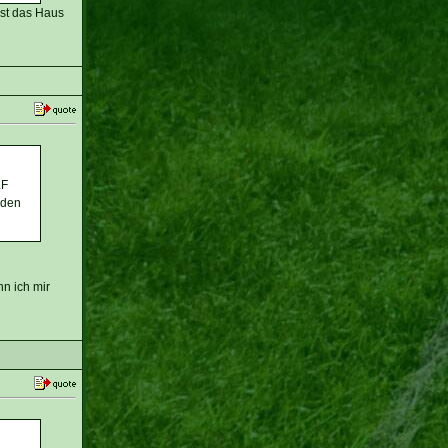
ist das Haus
LF
eden
nn ich mir