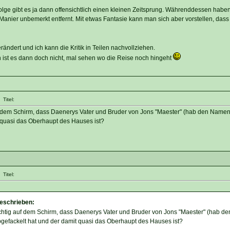
lge gibt es ja dann offensichtlich einen kleinen Zeitsprung. Währenddessen habe
Manier unbemerkt entfernt. Mit etwas Fantasie kann man sich aber vorstellen, dass
erändert und ich kann die Kritik in Teilen nachvollziehen.
ist es dann doch nicht, mal sehen wo die Reise noch hingeht
Titel:
uf dem Schirm, dass Daenerys Vater und Bruder von Jons "Maester" (hab den Name
 quasi das Oberhaupt des Hauses ist?
Titel:
geschrieben:
ichtig auf dem Schirm, dass Daenerys Vater und Bruder von Jons "Maester" (hab de
efackelt hat und der damit quasi das Oberhaupt des Hauses ist?