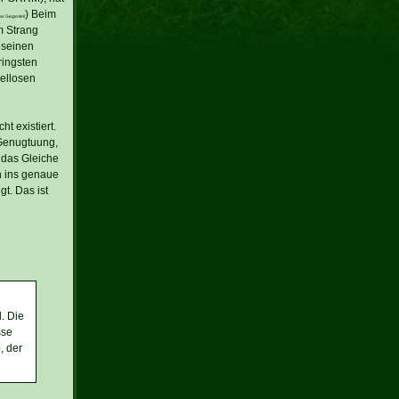
) Beim
as Gegenteil
m Strang
 seinen
ringsten
iellosen
t existiert.
 Genugtuung,
 das Gleiche
h ins genaue
t. Das ist
. Die
sse
, der