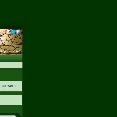
Help translate!
9
,
40
Weiter