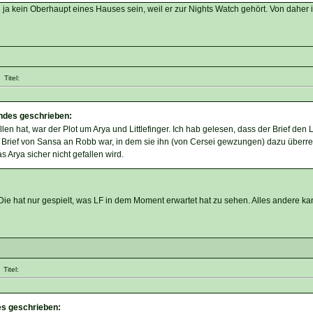
 ja kein Oberhaupt eines Hauses sein, weil er zur Nights Watch gehört. Von daher 
Titel:
endes geschrieben:
len hat, war der Plot um Arya und Littlefinger. Ich hab gelesen, dass der Brief den 
r Brief von Sansa an Robb war, in dem sie ihn (von Cersei gewzungen) dazu überr
 Arya sicher nicht gefallen wird.
. Die hat nur gespielt, was LF in dem Moment erwartet hat zu sehen. Alles andere ka
Titel:
es geschrieben: