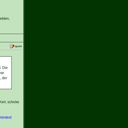
iebten,
. Die
sse
, der
erl, schicke
umindest