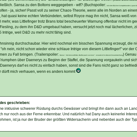
ließlich. Sansa zu den Boltons weggegeben - wtf? (Buchspoiler:
ist in den Büchern komplett anders, quasi d
olfen - ja, sicher! Passt voll zu seiner Chaos-Theorie, wenn alle im Norden an eine
fell, hat quasi keine echten Verbündeten, selbst Royce mag ihn nicht, Sansa weiß von
mehr, was Littlefinger trotz Brans total bescheuerter Warnung offenbar nicht im ge
-Fiesling, zu dem ihn D&D umgebaut haben, versucht jetzt noch mal lächerlichen, z
 Intrige, weil D&D zu mehr nicht fähig sind.
ahnsinnig durchschaubar. Hier wird nochmal ein bisschen Spannung erzeugt, die nich
"oh nein, nicht schon wieder eine schlaue Intrige von diesem Littlefinger!" vor der
en zu Fall bringen. (Trailerspoiler:
) Genau
Sansa: "...the lone wolf dies. But the pack survives" - erwarte ich in diesem Zusammenhang
Triumphen über Daenerys zu Beginn der Staffel, die Spannung vorgaukeln und sic
aenerys darf es nicht zu einfach haben, sonst sind die Fans nicht ganz so befriedig
r dürft mich verhauen, wenn es anders kommt
des geschrieben:
ime inklusive schwerer Rüstung durchs Gewässer und bringt ihn dann auch an Land
lich nur noch aus der Ferne erkennbar. Und natürlich hat Dany auch keinerlei Intere
hmen, ist ja nur der Bruder der größten Widersacherin und nebenbei auch der Typ