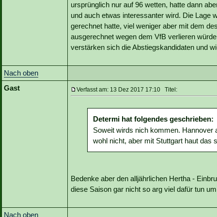
ursprünglich nur auf 96 wetten, hatte dann ab
und auch etwas interessanter wird. Die Lage w
gerechnet hatte, viel weniger aber mit dem des
ausgerechnet wegen dem VfB verlieren würde
verstärken sich die Abstiegskandidaten und 
Nach oben
Gast
Verfasst am: 13 Dez 2017 17:10 Titel:
Determi hat folgendes geschrieben:
Soweit wirds nich kommen. Hannover als
wohl nicht, aber mit Stuttgart haut das
Bedenke aber den alljährlichen Hertha - Einb
diese Saison gar nicht so arg viel dafür tun um
Nach oben