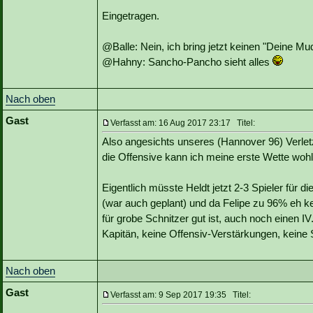
Eingetragen.
@Balle: Nein, ich bring jetzt keinen "Deine M
@Hahny: Sancho-Pancho sieht alles
Nach oben
Gast
Verfasst am: 16 Aug 2017 23:17 Titel:
Also angesichts unseres (Hannover 96) Verletz
die Offensive kann ich meine erste Wette wohl
Eigentlich müsste Heldt jetzt 2-3 Spieler für 
(war auch geplant) und da Felipe zu 96% eh ke
für grobe Schnitzer gut ist, auch noch einen I
Kapitän, keine Offensiv-Verstärkungen, keine 
Nach oben
Gast
Verfasst am: 9 Sep 2017 19:35 Titel: