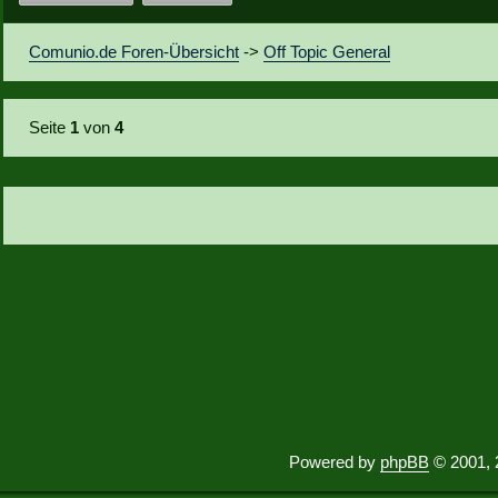
Comunio.de Foren-Übersicht
->
Off Topic General
Seite
1
von
4
Powered by
phpBB
© 2001, 