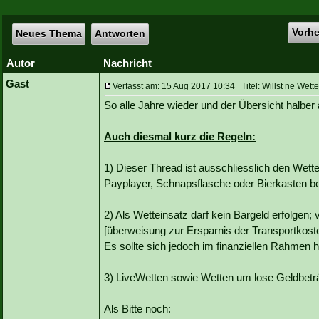
Vorh
Neues Thema
Antworten
Autor
Nachricht
Gast
Verfasst am: 15 Aug 2017 10:34 Titel: Willst ne Wett
So alle Jahre wieder und der Übersicht halber
Auch diesmal kurz die Regeln:
1) Dieser Thread ist ausschliesslich den Wett
Payplayer, Schnapsflasche oder Bierkasten be
2) Als Wetteinsatz darf kein Bargeld erfolgen;
[überweisung zur Ersparnis der Transportkosten
Es sollte sich jedoch im finanziellen Rahmen 
3) LiveWetten sowie Wetten um lose Geldbeträg
Als Bitte noch: