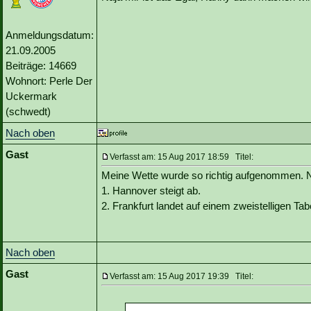
Anmeldungsdatum:
21.09.2005
Beiträge: 14669
Wohnort: Perle Der
Uckermark
(schwedt)
Nach oben
Gast
Verfasst am: 15 Aug 2017 18:59 Titel:
Meine Wette wurde so richtig aufgenommen. 
1. Hannover steigt ab.
2. Frankfurt landet auf einem zweistelligen Tab
Nach oben
Gast
Verfasst am: 15 Aug 2017 19:39 Titel: