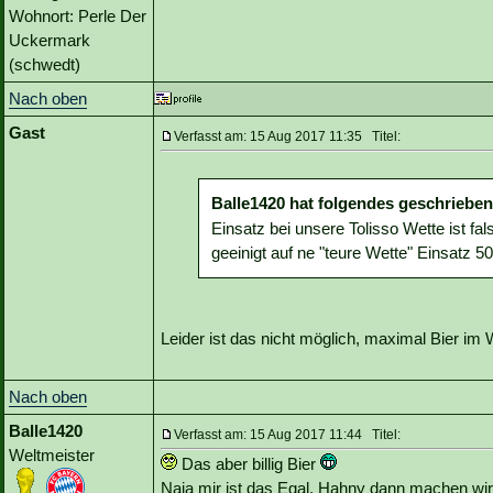
Wohnort: Perle Der
Uckermark
(schwedt)
Nach oben
Gast
Verfasst am: 15 Aug 2017 11:35 Titel:
Balle1420 hat folgendes geschrieben
Einsatz bei unsere Tolisso Wette ist fal
geeinigt auf ne "teure Wette" Einsatz 5
Leider ist das nicht möglich, maximal Bier im 
Nach oben
Balle1420
Verfasst am: 15 Aug 2017 11:44 Titel:
Weltmeister
Das aber billig Bier
Naja mir ist das Egal, Hahny dann machen wir